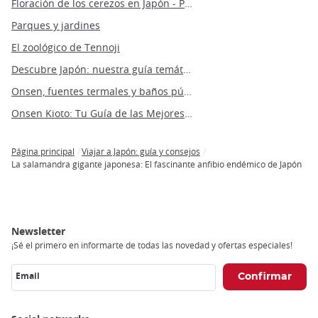
Floración de los cerezos en Japón - Previsión 2022
Parques y jardines
El zoológico de Tennoji
Descubre Japón: nuestra guía temática de Japón
Onsen, fuentes termales y baños públicos
Onsen Kioto: Tu Guía de las Mejores Aguas Termales de la Antigua Capital de Japón
Página principal
Viajar a Japón: guía y consejos
Breadcrumb
La salamandra gigante japonesa: El fascinante anfibio endémico de Japón
Newsletter
¡Sé el primero en informarte de todas las novedad y ofertas especiales!
Email