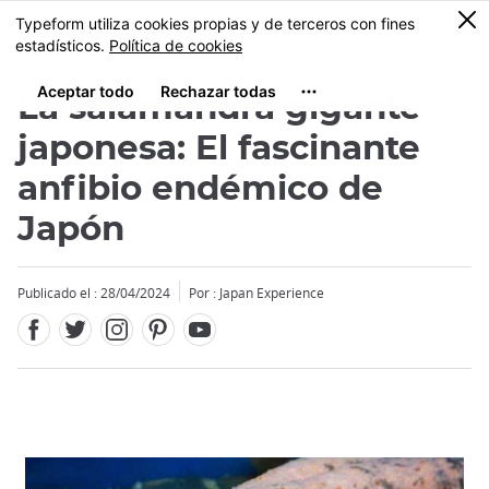
Facebook
Twitter
Instagram
Pinterest
Youtube
Tamaño
0
MENU
La salamandra gigante
japonesa: El fascinante
anfibio endémico de
Japón
Publicado el : 28/04/2024
Por : Japan Experience