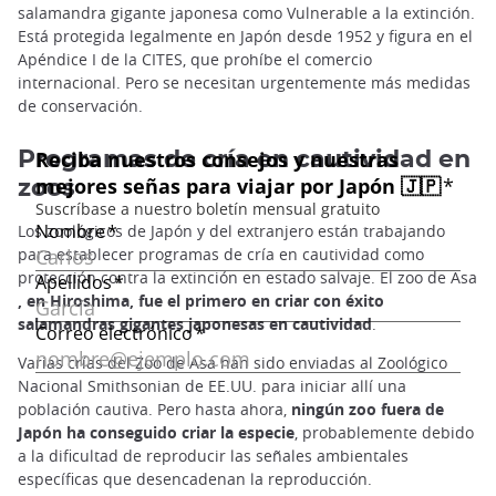
salamandra gigante japonesa como Vulnerable a la extinción.
Está protegida legalmente en Japón desde 1952 y figura en el
Apéndice I de la CITES, que prohíbe el comercio
internacional. Pero se necesitan urgentemente más medidas
de conservación.
Programas de cría en cautividad en
zoos
Los zoológicos de Japón y del extranjero están trabajando
para establecer programas de cría en cautividad como
protección contra la extinción en estado salvaje. El zoo de Asa
, en Hiroshima, fue el primero en criar con éxito
salamandras gigantes japonesas en cautividad
.
Varias crías del Zoo de Asa han sido enviadas al Zoológico
Nacional Smithsonian de EE.UU. para iniciar allí una
población cautiva. Pero hasta ahora,
ningún zoo fuera de
Japón ha conseguido criar la especie
, probablemente debido
a la dificultad de reproducir las señales ambientales
específicas que desencadenan la reproducción.