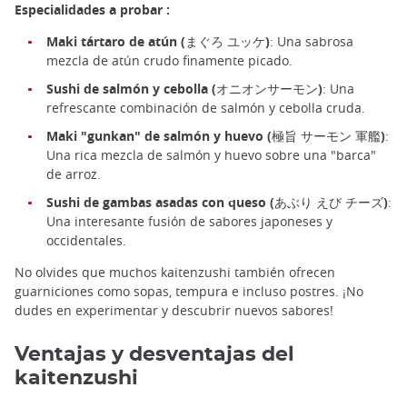
Especialidades a probar :
Maki tártaro de atún (まぐろ ユッケ)
: Una sabrosa
mezcla de atún crudo finamente picado.
Sushi de salmón y cebolla (オニオンサーモン)
: Una
refrescante combinación de salmón y cebolla cruda.
Maki "gunkan" de salmón y huevo (極旨 サーモン 軍艦)
:
Una rica mezcla de salmón y huevo sobre una "barca"
de arroz.
Sushi de gambas asadas con queso (あぶり えび チーズ)
:
Una interesante fusión de sabores japoneses y
occidentales.
No olvides que muchos kaitenzushi también ofrecen
guarniciones como sopas, tempura e incluso postres. ¡No
dudes en experimentar y descubrir nuevos sabores!
Ventajas y desventajas del
kaitenzushi