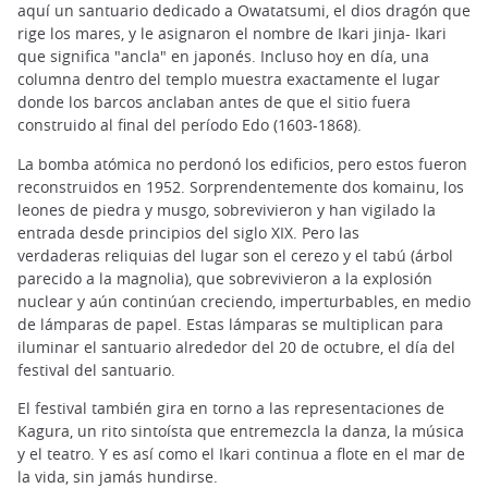
aquí un santuario dedicado a Owatatsumi, el dios dragón que
rige los mares, y le asignaron el nombre de Ikari jinja- Ikari
que significa "ancla" en japonés. Incluso hoy en día, una
columna dentro del templo muestra exactamente el lugar
donde los barcos anclaban antes de que el sitio fuera
construido al final del período Edo (1603-1868).
La bomba atómica no perdonó los edificios, pero estos fueron
reconstruidos en 1952. Sorprendentemente dos komainu, los
leones de piedra y musgo, sobrevivieron y han vigilado la
entrada desde principios del siglo XIX. Pero las
verdaderas reliquias del lugar son el cerezo y el tabú (árbol
parecido a la magnolia), que sobrevivieron a la explosión
nuclear y aún continúan creciendo, imperturbables, en medio
de lámparas de papel. Estas lámparas se multiplican para
iluminar el santuario alrededor del 20 de octubre, el día del
festival del santuario.
El festival también gira en torno a las representaciones de
Kagura, un rito sintoísta que entremezcla la danza, la música
y el teatro. Y es así como el Ikari continua a flote en el mar de
la vida, sin jamás hundirse.