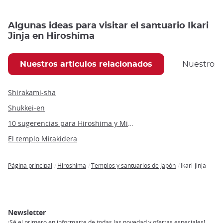
Algunas ideas para visitar el santuario Ikari
Jinja en Hiroshima
Nuestros artículos relacionados
Nuestros
Shirakami-sha
Shukkei-en
10 sugerencias para Hiroshima y Miyajima por nuestro Travel Angel, Alexis
El templo Mitakidera
Página principal
Hiroshima
Templos y santuarios de Japón
Ikari-jinja
Breadcrumb
Newsletter
¡Sé el primero en informarte de todas las novedad y ofertas especiales!