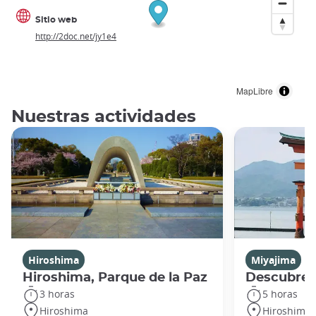
Sitio web
http://2doc.net/jy1e4
MapLibre
Nuestras actividades
Hiroshima
Miyajima
Hiroshima, Parque de la Paz
Descubre 
3 horas
5 horas
Hiroshima
Hiroshima