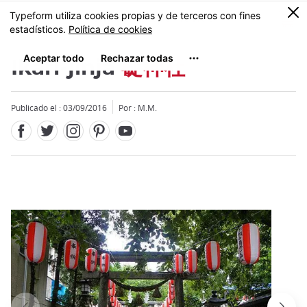
Facebook
Twitter
Instagram
Pinterest
Youtube
Tamaño
0
MENU
Ikari-jinja
碇神社
Publicado el : 03/09/2016
Por : M.M.
Close