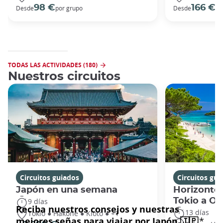
98 €
166 €
Desde
por grupo
Desde
po
TODAS LAS ACTIVIDADES (180)
Nuestros circuitos
Circuitos guiados
Circuitos gui
Japón en una semana
Horizontes
Tokio a O
9 días
13 días
Tokio ● Hakone ● Kioto ● +1