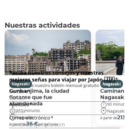
Nuestras actividades
Nagasaki
Nagasaki
Gunkanjima, la ciudad
Caminando
flotante que fue
Nagasaki
abandonada
90 minutos
210 minutos
Nagasaki
Nagasaki
213 
A partir de
36 €
A partir de
por persona