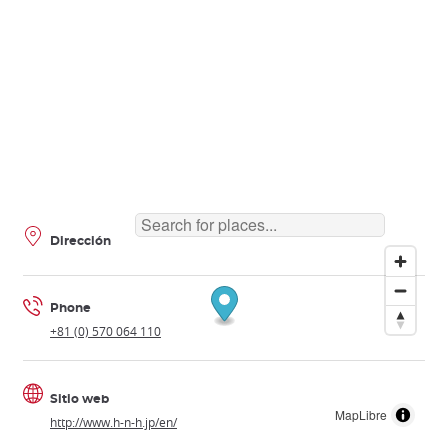
Dirección
Phone
+81 (0) 570 064 110
Sitio web
MapLibre
http://www.h-n-h.jp/en/