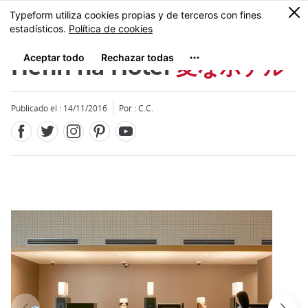
Facebook
Twitter
Instagram
Pinterest
Youtube
Tamaño
0
MENU
Henn na Hotel
変なホテル
Publicado el : 14/11/2016
Por : C.C.
Close