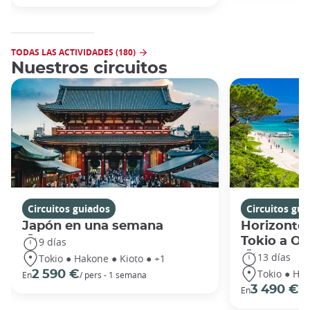
TODAS LAS ACTIVIDADES (180)
Nuestros circuitos
Circuitos guiados
Circuitos gui
Japón en una semana
Horizontes
Tokio a O
9 días
13 días
Tokio ● Hakone ● Kioto ● +1
Tokio ● Hak
2 590 €
En
/ pers - 1 semana
3 490 €
En
/ 