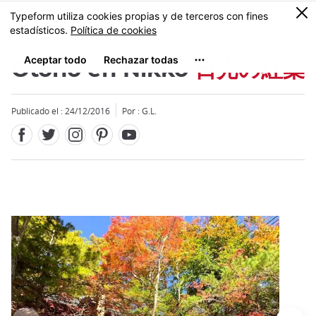
Facebook
Twitter
Instagram
Pinterest
Youtube
Tamaño
0
MENU
Otoño en Nikko
日光の紅葉
Publicado el : 24/12/2016
Por : G.L.
Close