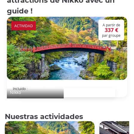
attractions de Nikko avec un
guide !
A partir de
ACTIVIDAD
337 €
par groupe
Découverte de Nikko
Incluido :
Nikko
Nuestras actividades