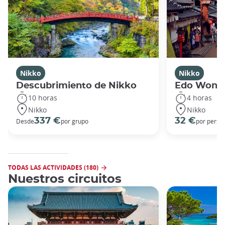
Nikko
Nikko
Descubrimiento de Nikko
Edo Wond
10 horas
4 horas
Nikko
Nikko
337 €
32 €
Desde
por grupo
por perso
TODAS LAS ACTIVIDADES (180)
Nuestros circuitos