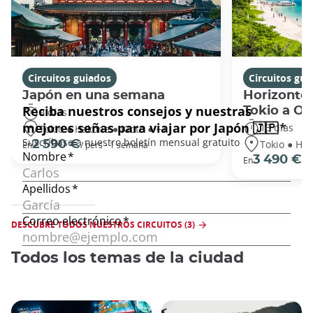
Circuitos guiados
Circuitos gui
Japón en una semana
Horizontes
Tokio a O
9 días
13 días
Tokio ● Hakone ● Kioto ● +1
Tokio ● Hak
2 590 €
En
/ pers - 1 semana
3 490 €
En
/ 
DESCUBRE TODOS NUESTROS CIRCUITOS (3)
Todos los temas de la ciudad