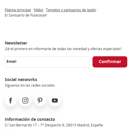
Página principal
Nikko
Templos y santuarios de Japón
Breadcrumb
El Santuario de Futarasan
Newsletter
¡Sé el primero en informarte de todas las novedad y ofertas especiales!
Email
Social networks
Síguenos en las redes sociales
Facebook
Instagram
Pinterest
Youtube
Información de contacto
C/ San Bernardo 17 – 7º Despacho 9, 28015 Madrid, España