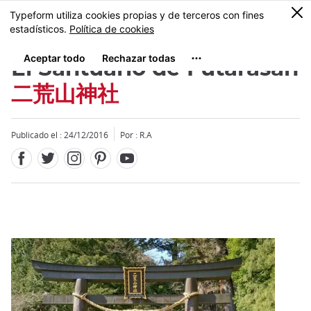
Facebook
Twitter
Instagram
Pinterest
Youtube
Tamaño
0
MENU
El Santuario de Futarasan
二荒山神社
Publicado el : 24/12/2016
Por : R.A
Close