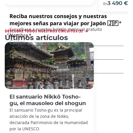
3 490 €
En
/ 
DESCUBRE TODOS NUESTROS CIRCUITOS (3)
Últimos artículos
El santuario Nikkô Tosho-
gu, el mausoleo del shogun
El santuario Tosho-gu es la principal
atracción de la zona de Nikko,
declarada Patrimonio de la Humanidad
por la UNESCO.