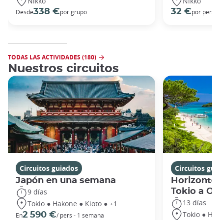
Nikko
Nikko
338 €
32 €
Desde
por grupo
por perso
TODAS LAS ACTIVIDADES (180)
Nuestros circuitos
Circuitos guiados
Circuitos gui
Japón en una semana
Horizontes
Tokio a O
9 días
13 días
Tokio ● Hakone ● Kioto ● +1
Tokio ● Hak
2 590 €
En
/ pers - 1 semana