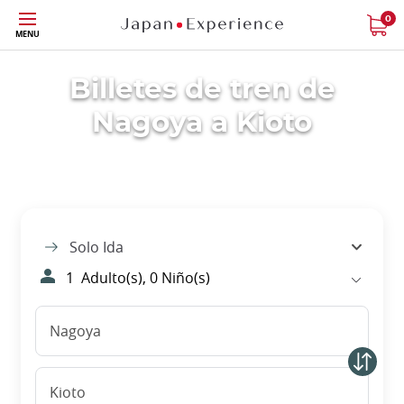
Tamaño
0
MENU
Billetes de tren de
Nagoya a Kioto
Solo Ida
1
Adulto(s),
0
Niño(s)
Nagoya
Kioto