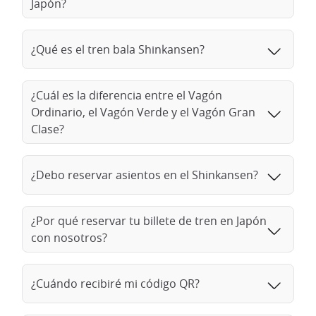
Japón?
Para viajar de Nagoya a Kioto, una opción cómoda y popular
es tomar el tren Shinkansen, también conocido como tren de
alta velocidad. Estos trenes exprés conectan las dos ciudades
¿Qué es el tren bala Shinkansen?
en unos 30 minutos, ofreciéndote una forma rápida y eficaz
de ir de una metrópoli a otra. Siéntate, relájate y disfruta del
paisaje mientras vuela a gran velocidad a través de las
¿Cuál es la diferencia entre el Vagón
ventanas panorámicas del Shinkansen, dejándote entrever
Ordinario, el Vagón Verde y el Vagón Gran
por el camino los magníficos paisajes urbanos y naturales de
Clase?
Japón.
¿Debo reservar asientos en el Shinkansen?
¿Por qué reservar tu billete de tren en Japón
con nosotros?
¿Cuándo recibiré mi código QR?