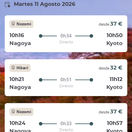
Martes 11 Agosto 2026
Nozomi
37 €
desde
0h34
10h16
10h50
Directo
Nagoya
Kyoto
Hikari
32 €
desde
0h51
10h21
11h12
Directo
Nagoya
Kyoto
Nozomi
37 €
desde
0h33
10h24
10h57
Directo
Nagoya
Kyoto