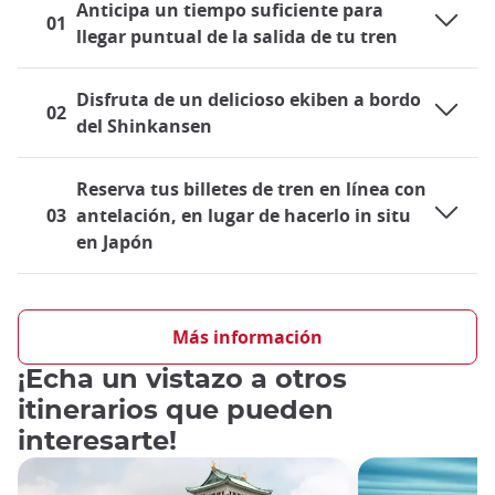
Anticipa un tiempo suficiente para
01
llegar puntual de la salida de tu tren
Disfruta de un delicioso ekiben a bordo
02
del Shinkansen
Reserva tus billetes de tren en línea con
03
antelación, en lugar de hacerlo in situ
en Japón
Viajar en tren en Japón
El sistema ferroviario japonés está muy avanzado y es un
Más información
medio de transporte muy conveniente tanto a nivel local
¡Echa un vistazo a otros
como en todo el país, por lo que tanto los residentes como los
turistas utilizan el tren casi a diario, ya sea en sus líneas
itinerarios que pueden
locales o en los mundialmente conocidos trenes bala
interesarte!
Shinkansen. Aquellos que visitan Japón por primera vez
seguramente se preguntan qué papel jugará el tren en su
viaje.