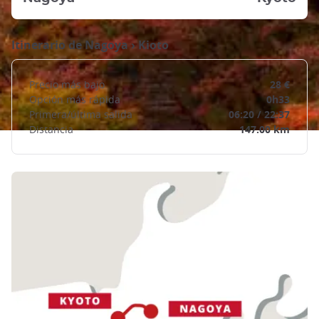
Itinerario de
Nagoya
›
Kioto
Precio más bajo
28 €
Opción más rápida
0h33
Primera/última salida
06:20 / 22:37
Distancia
147.00 km