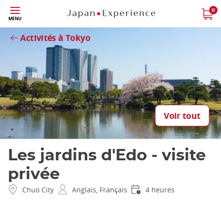
Skip
0
Fermer
MENU
to
main
Activités à Tokyo
content
Voir tout
Les jardins d'Edo - visite
privée
Chuo City
Anglais, Français
4 heures