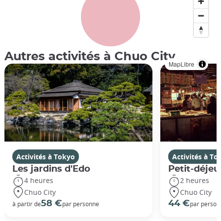
Autres activités à Chuo City
MapLibre
Activités à Tokyo
Activités à To
Les jardins d'Edo
Petit-déjeu
4 heures
2 heures
Chuo City
Chuo City
58 €
44 €
à partir de
par personne
par person