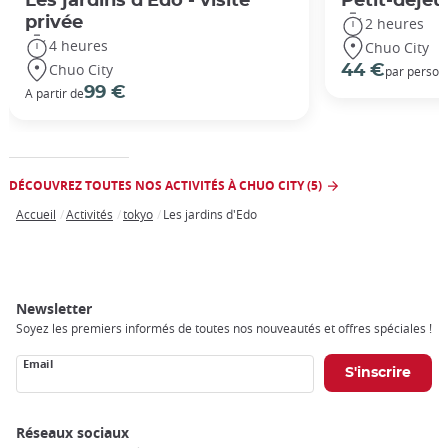
Les jardins d'Edo - visite
Petit-déjeu
privée
2 heures
4 heures
Chuo City
Chuo City
44 €
par person
99 €
A partir de
DÉCOUVREZ TOUTES NOS ACTIVITÉS À CHUO CITY (5)
Accueil
Activités
tokyo
Les jardins d'Edo
Breadcrumb
Newsletter
Soyez les premiers informés de toutes nos nouveautés et offres spéciales !
Email
Réseaux sociaux