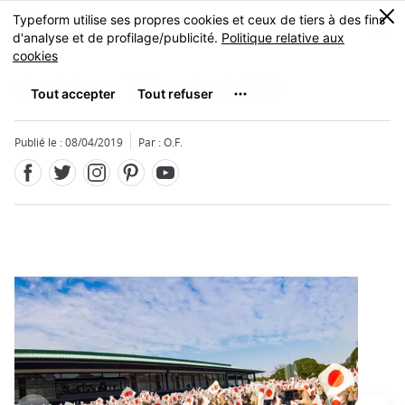
Facebook
Twitter
Instagram
Pinterest
Youtube
Skip
0
MENU
to
main
content
Golden Week 2019
Publié le : 08/04/2019
Par : O.F.
Fermer