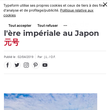
Facebook
Twitter
Instagram
Pinterest
Youtube
Skip
0
MENU
to
main
content
Gengô, le système de
l'ère impériale au Japon
元号
Fermer
Publié le : 02/04/2019
Par : J.L. / O.F.