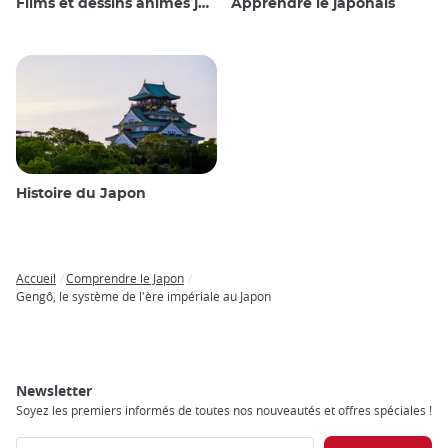
Films et dessins animés japonais
Apprendre le japonais
Histoire du Japon
Accueil
Comprendre le Japon
Breadcrumb
Gengô, le système de l'ère impériale au Japon
Newsletter
Soyez les premiers informés de toutes nos nouveautés et offres spéciales !