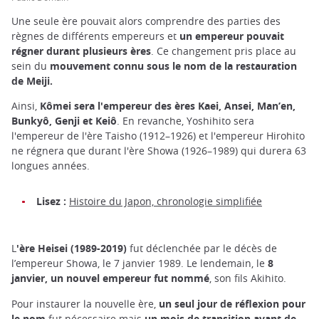
Une seule ère pouvait alors comprendre des parties des
règnes de différents empereurs et
un empereur pouvait
régner durant plusieurs ères
. Ce changement pris place au
sein du
mouvement connu sous le nom de la restauration
de Meiji.
Ainsi,
Kômei sera l'empereur des ères Kaei, Ansei, Man’en,
Bunkyô, Genji et Keiô
. En revanche, Yoshihito sera
l'empereur de l'ère Taisho (1912–1926) et l'empereur Hirohito
ne régnera que durant l'ère Showa (1926–1989) qui durera 63
longues années.
Lisez :
Histoire du Japon, chronologie simplifiée
L
'ère Heisei (1989-2019)
fut déclenchée par le décès de
l’empereur Showa, le 7 janvier 1989. Le lendemain, le
8
janvier, un nouvel empereur fut nommé
, son fils Akihito.
Pour instaurer la nouvelle ère,
un seul jour de réflexion pour
le nom
fut nécessaire mais
un mois de transition avant de