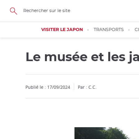
Facebook
Twitter
Instagram
Pinterest
Youtube
Skip
to
main
content
VISITER LE JAPON
TRANSPORTS
C
Le musée et les j
Publié le : 17/09/2024
Par : C.C.