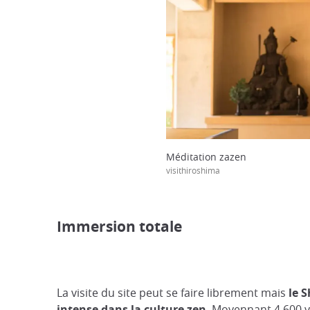
Méditation zazen
visithiroshima
Immersion totale
La visite du site peut se faire librement mais
le 
intense dans la culture zen
. Moyennant 4 600 ye