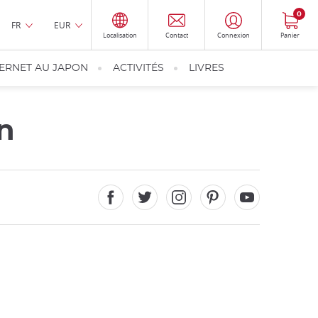
0
FR
EUR
Localisation
Contact
Connexion
Panier
TERNET AU JAPON
ACTIVITÉS
LIVRES
en