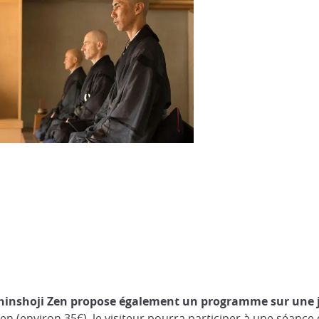
Shinshoji Zen propose également un programme sur une
n (environ 35€), le visiteur pourra participer à une séance 