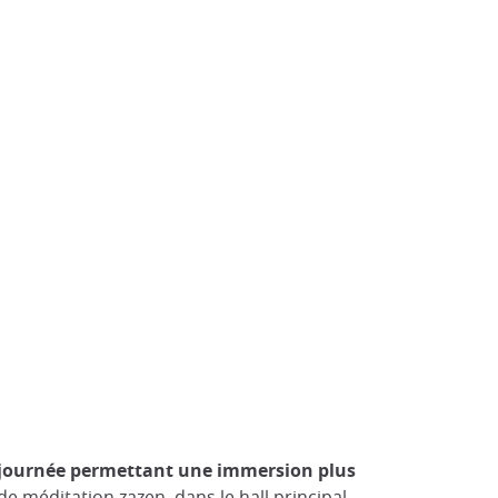
 journée permettant une immersion plus
de méditation zazen, dans le hall principal