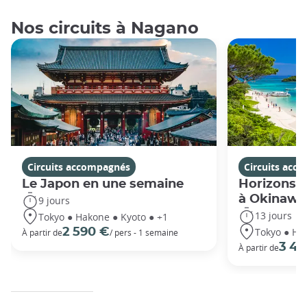
Nos circuits à Nagano
Circuits accompagnés
Circuits acc
Le Japon en une semaine
Horizons j
à Okinawa
9 jours
13 jours
Tokyo ● Hakone ● Kyoto ● +1
Tokyo ● Ha
2 590 €
À partir de
/ pers - 1 semaine
3 49
À partir de