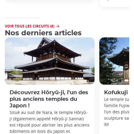
VOIR TOUS LES CIRCUITS (8)
Nos derniers articles
Découvrez Hôryû-ji, l'un des
Kofukuji
plus anciens temples du
Le temple tuté
famille Fujiwa
Japon !
l’un des plus 
Situé au sud de Nara, le temple Hôryû-
sculpture sacr
ji (également appelé Hôryû-ji Sannai)
XII
est réputé pour abriter les plus anciens
bâtiments en bois du Japon et