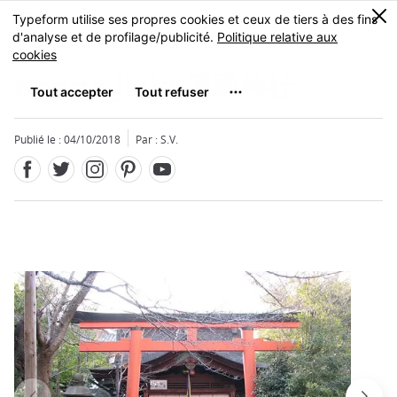
Facebook
Twitter
Instagram
Pinterest
Youtube
Skip
0
MENU
to
main
content
Kango jinja
漢國神社
Publié le : 04/10/2018
Par : S.V.
Fermer