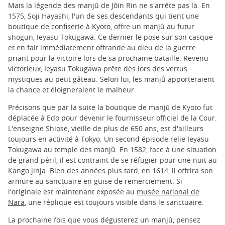
Mais la légende des manjû de Jôin Rin ne s'arrête pas là. En
1575, Soji Hayashi, l'un de ses descendants qui tient une
boutique de confiserie à Kyoto, offre un manjû au futur
shogun, Ieyasu Tokugawa. Ce dernier le pose sur son casque
et en fait immédiatement offrande au dieu de la guerre
priant pour la victoire lors de sa prochaine bataille. Revenu
victorieux, Ieyasu Tokugawa prête dès lors des vertus
mystiques au petit gâteau. Selon lui, les manjû apporteraient
la chance et éloigneraient le malheur.
Précisons que par la suite la boutique de manjū de Kyoto fut
déplacée à Edo pour devenir le fournisseur officiel de la Cour.
L'enseigne Shiose, vieille de plus de 650 ans, est d'ailleurs
toujours en activité à Tokyo. Un second épisode relie Ieyasu
Tokugawa au temple des manjû. En 1582, face à une situation
de grand péril, il est contraint de se réfugier pour une nuit au
Kango jinja. Bien des années plus tard, en 1614, il offrira son
armure au sanctuaire en guise de remerciement. Si
l'originale est maintenant exposée au
musée national de
Nara
, une réplique est toujours visible dans le sanctuaire.
La prochaine fois que vous dégusterez un manjû, pensez