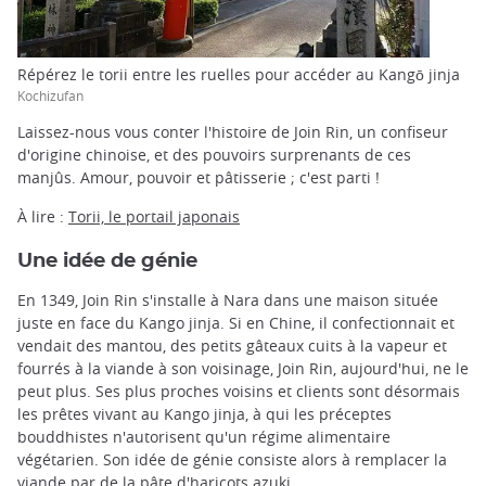
Répérez le torii entre les ruelles pour accéder au Kangō jinja
Kochizufan
Laissez-nous vous conter l'histoire de Join Rin, un confiseur
d'origine chinoise, et des pouvoirs surprenants de ces
manjûs. Amour, pouvoir et pâtisserie ; c'est parti !
À lire :
Torii, le portail japonais
Une idée de génie
En 1349, Join Rin s'installe à Nara dans une maison située
juste en face du Kango jinja. Si en Chine, il confectionnait et
vendait des mantou, des petits gâteaux cuits à la vapeur et
fourrés à la viande à son voisinage, Join Rin, aujourd'hui, ne le
peut plus. Ses plus proches voisins et clients sont désormais
les prêtes vivant au Kango jinja, à qui les préceptes
bouddhistes n'autorisent qu'un régime alimentaire
végétarien. Son idée de génie consiste alors à remplacer la
viande par de la pâte d'haricots
azuki
.