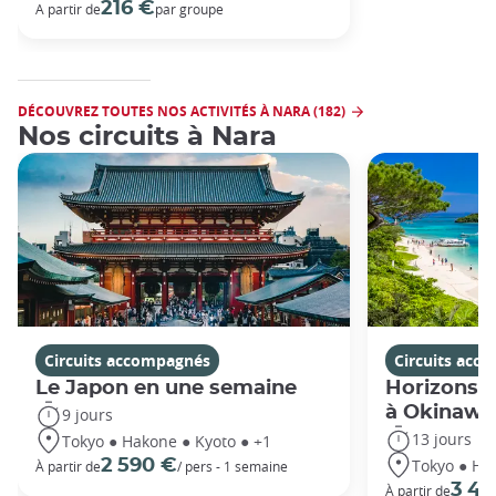
216 €
A partir de
par groupe
DÉCOUVREZ TOUTES NOS ACTIVITÉS À NARA (182)
Nos circuits à Nara
Circuits accompagnés
Circuits acc
Le Japon en une semaine
Horizons j
à Okinawa
9 jours
13 jours
Tokyo ● Hakone ● Kyoto ● +1
Tokyo ● Ha
2 590 €
À partir de
/ pers - 1 semaine
3 49
À partir de