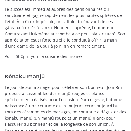
Le succès est immédiat auprès des pensionnaires du
sanctuaire et gagne rapidement les plus hautes sphères de
l'état. À la Cour Impériale, on raffole dorénavant de ces
gâteaux fourrés à l'anko. Honneur suprême, l'empereur
Gomurakami lui-même succombe à ce petit plaisir sucré. Son
appréciation est si forte qu'elle le conduit à offrir la main
d'une dame de la Cour à Join Rin en remerciement.
Voir :
Shôjin ryôri, la cuisine des moines
Kôhaku manjû
Le jour de son mariage, pour célébrer son bonheur, Join Rin
propose à l'assemblée des manjû rouges et blancs
spécialement réalisés pour l'occasion. Par ce geste, il donne
naissance à une coutume qui a toujours cours aujourd'hui.
Lors des cérémonies de mariages, on continue à déguster des
kôhaku manjû (un manjû rouge et un manjû blanc) pour
s'assurer du bonheur et de la longévité de son union. À
l'issue de la cérémonie, le confiseur aurait même enterré une