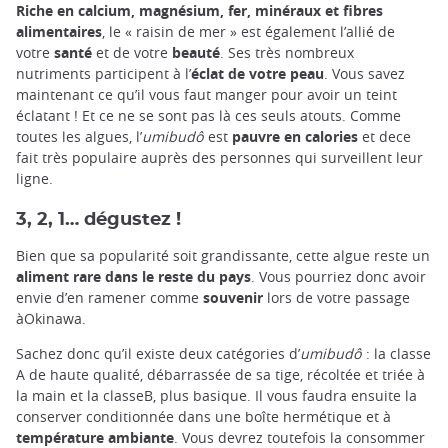
Riche en calcium, magnésium, fer, minéraux et fibres
alimentaires
, le « raisin de mer » est également l’allié de
votre
santé
et de votre
beauté
. Ses très nombreux
nutriments participent à l’
éclat de votre peau
. Vous savez
maintenant ce qu’il vous faut manger pour avoir un teint
éclatant ! Et ce ne se sont pas là ces seuls atouts. Comme
toutes les algues, l’
umibudô
est
pauvre en calories
et dece
fait très populaire auprès des personnes qui surveillent leur
ligne.
3, 2, 1… dégustez !
Bien que sa popularité soit grandissante, cette algue reste un
aliment rare dans le reste du pays
. Vous pourriez donc avoir
envie d’en ramener comme
souvenir
lors de votre passage
àOkinawa.
Sachez donc qu’il existe deux catégories d’
umibudô
: la classe
A de haute qualité, débarrassée de sa tige, récoltée et triée à
la main et la classeB, plus basique. Il vous faudra ensuite la
conserver conditionnée dans une boîte hermétique et à
température ambiante
. Vous devrez toutefois la consommer