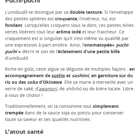
Puchi-puchi
L’
umibudô
se distingue par sa
double texture
. Si l’enveloppe
des petites sphères est
croquante
, l’intérieur, lui, est
fondant
. Lorsqu’elles croquent sous la dent, ces petites billes
vertes libèrent tout leur
arôme iodé
et leur fraicheur. Ce
craquement est si singulier qu’il s’est même vu qualifié par
une expression à part entière. Ainsi, l’
onomatopée«
puchi-
puchi
»
décrit le son de l’
éclatement d’une petite bille
d’
umibudô
.
Riche en goût, cette algue se déguste de multiples façons :
en
accompagnement de
sushis
et
sashimi
, en garniture sur du
riz ou des
soba
d’Okinawa
. Elle se marie à merveille avec un
verre de saké, d’
awamori
, de
shôchû
ou de bière locale. Libre
à vous de choisir !
Traditionnellement, on la consomme tout
simplement
trempée
dans de la sauce soja ou ponzu pour conserver
toute sa saveur et ses qualités nutritives.
L’atout santé