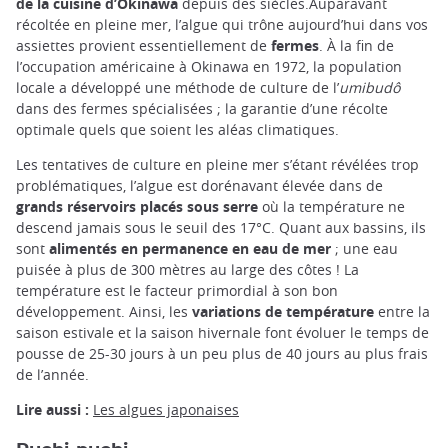
de la cuisine d’Okinawa
depuis des siècles.Auparavant
récoltée en pleine mer, l’algue qui trône aujourd’hui dans vos
assiettes provient essentiellement de
fermes
. À la fin de
l’occupation américaine à Okinawa en 1972, la population
locale a développé une méthode de culture de l’
umibudô
dans des fermes spécialisées ; la garantie d’une récolte
optimale quels que soient les aléas climatiques.
Les tentatives de culture en pleine mer s’étant révélées trop
problématiques, l’algue est dorénavant élevée dans de
grands réservoirs placés sous serre
où la température ne
descend jamais sous le seuil des 17°C. Quant aux bassins, ils
sont
alimentés en permanence en eau de mer
; une eau
puisée à plus de 300 mètres au large des côtes ! La
température est le facteur primordial à son bon
développement. Ainsi, les
variations de température
entre la
saison estivale et la saison hivernale font évoluer le temps de
pousse de 25-30 jours à un peu plus de 40 jours au plus frais
de l’année.
Lire aussi :
Les algues japonaises