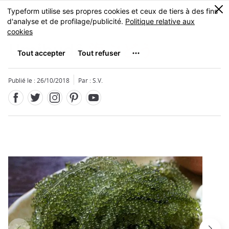
Facebook
Twitter
Instagram
Pinterest
Youtube
Skip
0
MENU
to
main
content
Umibudô
海ぶどう
Publié le : 26/10/2018
Par : S.V.
Fermer