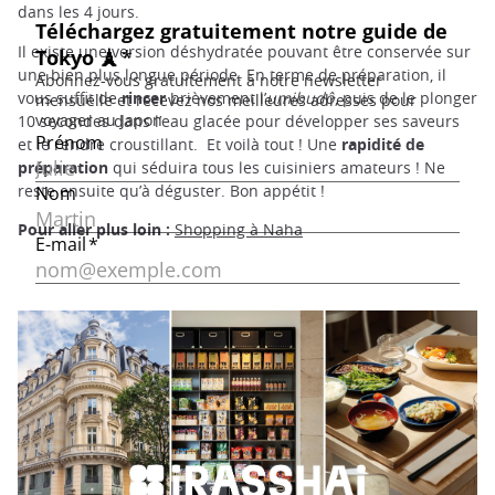
dans les 4 jours.
Il existe une version déshydratée pouvant être conservée sur
une bien plus longue période. En terme de préparation, il
vous suffit de
rincer
brièvement l’
umibudô
, puis de le plonger
10 secondes dans l’eau glacée pour développer ses saveurs
et le rendre croustillant. Et voilà tout ! Une
rapidité de
préparation
qui séduira tous les cuisiniers amateurs ! Ne
reste ensuite qu’à déguster. Bon appétit !
Pour aller plus loin :
Shopping à Naha