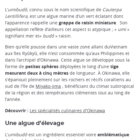
L’
umibudô
, connu sous le nom scientifique de
Caulerpa
Lentillifera
, est une algue marine d’un vert éclatant dont
l’apparence rappelle une
grappe de raisin miniature
. Son
appellation reflète d’ailleurs cet aspect si atypique ; «
umi
»
signifiant mer et«
budô
» raisin.
Bien qu’elle pousse dans une vaste zone allant duVietnam
aux îles Ryûkyû, elle n’est consommée qu’aux Philippines et
dans l’archipel d’Okinawa. Cette algue se développe sous la
forme de
petites sphères
déployées le long d’une
tige
mesurant deux à cinq mètres
de longueur. À Okinawa, elle
s'épanouit pleinement sur les rochers et récifs coralliens au
sud de l'île de
Miyako-jima
; bénéficiant du climat subtropical
de la région et des températures clémentes tout au long de
l’année.
Découvrir :
Les spécialités culinaires d'Okinawa
Une algue d’élevage
L’
umibudô
est un ingrédient essentiel voire
emblématique