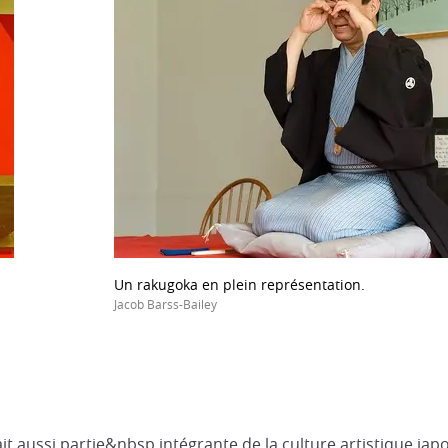
Un rakugoka en plein représentation.
Jacob Barss-Bailey
it aussi partie&nbsp intégrante de la culture artistique ja