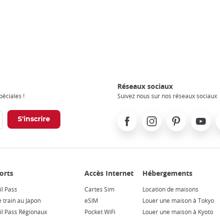
Réseaux sociaux
éciales !
Suivez nous sur nos réseaux sociaux
Facebook
Instagram
Pinterest
Youtube
X
il Pass
Cartes Sim
Location de maisons
e train au Japon
eSIM
Louer une maison à Tokyo
il Pass Régionaux
Pocket WiFi
Louer une maison à Kyoto