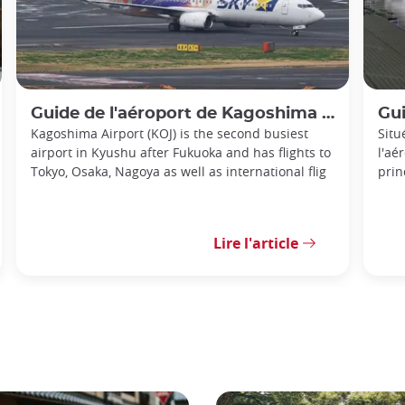
Guide de l'aéroport de Kagoshima : la porte d'entrée du sud de Kyushu
Guide
Kagoshima Airport (KOJ) is the second busiest
Situ
airport in Kyushu after Fukuoka and has flights to
l'aé
Tokyo, Osaka, Nagoya as well as international flig
prin
Lire l'article