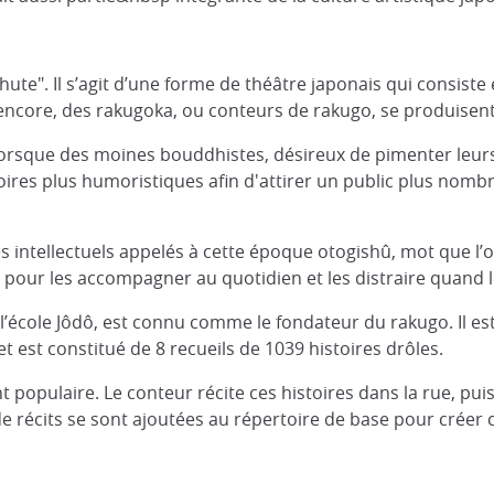
 chute". Il s’agit d’une forme de théâtre japonais qui consis
encore, des rakugoka, ou conteurs de rakugo, se produisent
lorsque des moines bouddhistes, désireux de pimenter leur
oires plus humoristiques afin d'attirer un public plus nomb
s intellectuels appelés à cette époque otogishû, mot que l’o
l) pour les accompagner au quotidien et les distraire quand
école Jôdô, est connu comme le fondateur du rakugo. Il est 
 et est constitué de 8 recueils de 1039 histoires drôles.
t populaire. Le conteur récite ces histoires dans la rue, puis
 de récits se sont ajoutées au répertoire de base pour créer 