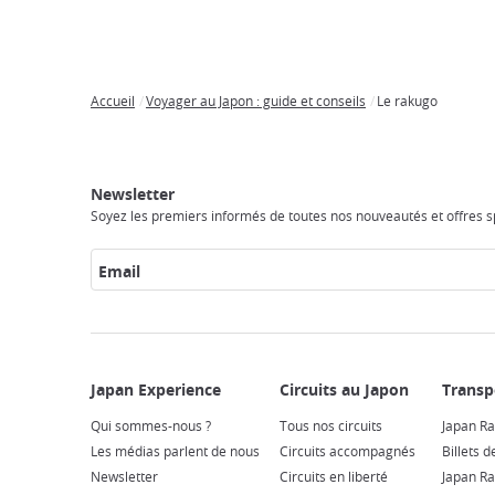
Accueil
Voyager au Japon : guide et conseils
Le rakugo
Breadcrumb
Japan
Circuits
Transports
Accès
Hébergements
Activités
Visiter
Experience
au
Internet
le
Newsletter
Japon
Japon
Soyez les premiers informés de toutes nos nouveautés et offres sp
Email
Qui sommes-nous ?
Tous nos circuits
Japan Ra
Les médias parlent de nous
Circuits accompagnés
Billets d
Newsletter
Circuits en liberté
Japan Ra