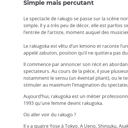
Simple mais percutant
Le spectacle de rakugo se passe sur la scène no
simple. Il y a très peu de décor, elle est parfo
l’entrée de l’artiste, moment auquel des musici
Le rakugoka est vêtu d’un kimono et raconte l’une
appelé zabuton, position qu’il ne quittera pas du
Il commence par annoncer son récit en abordant de
spectateurs. Au cours de la pièce, il joue plusie
notamment le sensu (un éventail pliant), ou le te
stimuler au maximum l’imagination du spectateur t
Aujourd’hui, rakugoka est un métier professionn
1993 qu'une femme devint rakugoka.
Où aller voir du rakugo ?
Il y a quatre Yose à Tokyo. A Ueno, Shinjuku, Asa