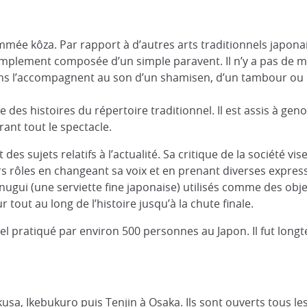
mmée kôza. Par rapport à d’autres arts traditionnels japona
is simplement composée d’un simple paravent. Il n’y a pas de
ens l’accompagnent au son d’un shamisen, d’un tambour ou d
 des histoires du répertoire traditionnel. Il est assis à gen
rant tout le spectacle.
s sujets relatifs à l’actualité. Sa critique de la société vi
urs rôles en changeant sa voix et en prenant diverses expressi
nugui (une serviette fine japonaise) utilisés comme des obje
out au long de l’histoire jusqu’à la chute finale.
el pratiqué par environ 500 personnes au Japon. Il fut lon
kusa, Ikebukuro puis Tenjin à Osaka. Ils sont ouverts tous l