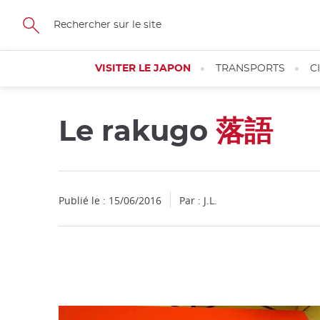
Facebook
Twitter
Instagram
Pinterest
Youtube
Skip
to
main
content
VISITER LE JAPON
TRANSPORTS
C
Le rakugo
落語
Fermer
Publié le : 15/06/2016
Par : J.L.