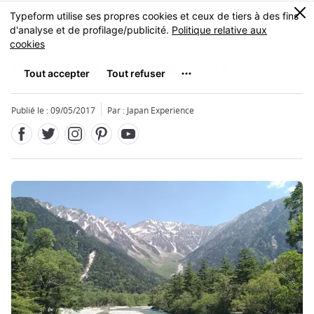
Facebook
Twitter
Instagram
Pinterest
Youtube
Skip
0
MENU
to
main
content
La ligne Kamikochi
Publié le : 09/05/2017
Par : Japan Experience
Fermer