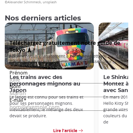
©Alexander Schimmeck, unsplash
Nos derniers articles
Les trains avec des
Le Shinkan
personnages mignons au
Montez à 
Japon
avec Sanrio
Le Japon est connu pour ses trains et
En mars 2018, 
pour ses personnages mignons.
Hello Kitty Shi
Inévitablement, le mélange des deux
grande vitesse
devait se produire.
couleurs du p
de
Lire l'article