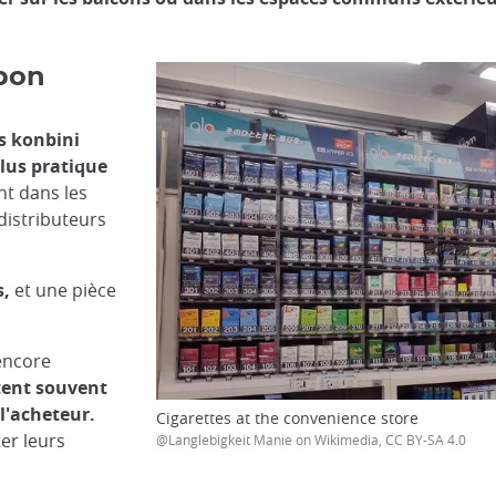
apon
s konbini
plus pratique
nt dans les
distributeurs
s,
et une pièce
encore
tent souvent
 l'acheteur.
Cigarettes at the convenience store
er leurs
@Langlebigkeit Manie on Wikimedia, CC BY-SA 4.0