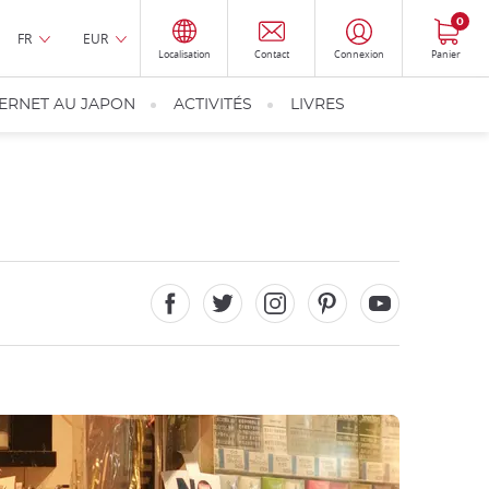
0
FR
EUR
Localisation
Contact
Connexion
Panier
TERNET AU JAPON
ACTIVITÉS
LIVRES