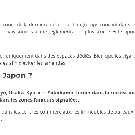
cours de la dernière décennie. Longtemps courant dans les 
rmais soumis à une réglementation plus stricte. Et le Japo
r uniquement dans des espaces dédiés. Bien que les cigarette
es afin d’éviter les amendes.
u Japon ?
kyo
,
Osaka
,
Kyoto
et
Yokohama
,
fumer dans la rue est in
dans les zones fumeurs signalées.
 dans les centres commerciaux, les immeubles de bureaux ou
.