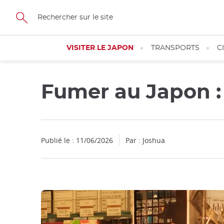
Facebook
Twitter
Instagram
Pinterest
Youtube
Skip
to
main
content
VISITER LE JAPON
TRANSPORTS
C
Fumer au Japon : c
Publié le : 11/06/2026
Par : Joshua