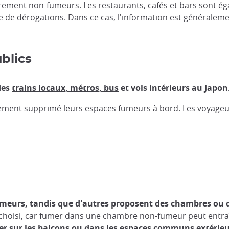
ièrement non-fumeurs. Les restaurants, cafés et bars sont 
e de dérogations. Dans ce cas, l'information est généralemen
blics
 des
trains locaux, métros, bus
et vols intérieurs au Japon
ment supprimé leurs espaces fumeurs à bord. Les voyageur
eurs, tandis que d'autres proposent des chambres ou 
re choisi, car fumer dans une chambre non-fumeur peut entr
r sur les balcons ou dans les espaces communs extérieu