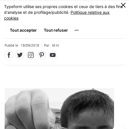
Facebook
Twitter
Instagram
Pinterest
Youtube
Skip
0
MENU
to
main
content
Les insectes japonais
虫
Publié le : 18/09/2018
Par : M.H.
Fermer
Fermer
Fermer