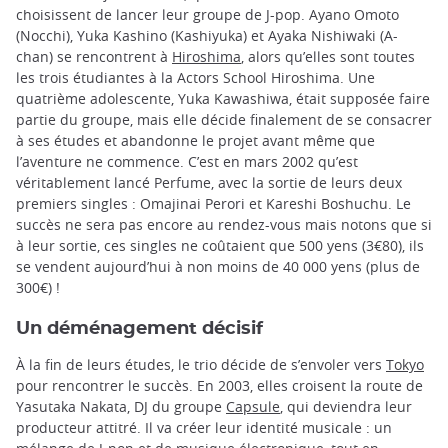
choisissent de lancer leur groupe de J-pop. Ayano Omoto
(Nocchi), Yuka Kashino (Kashiyuka) et Ayaka Nishiwaki (A-
chan) se rencontrent à
Hiroshima
, alors qu’elles sont toutes
les trois étudiantes à la Actors School Hiroshima. Une
quatrième adolescente, Yuka Kawashiwa, était supposée faire
partie du groupe, mais elle décide finalement de se consacrer
à ses études et abandonne le projet avant même que
l’aventure ne commence. C’est en mars 2002 qu’est
véritablement lancé Perfume, avec la sortie de leurs deux
premiers singles : Omajinai Perori et Kareshi Boshuchu. Le
succès ne sera pas encore au rendez-vous mais notons que si
à leur sortie, ces singles ne coûtaient que 500 yens (3€80), ils
se vendent aujourd’hui à non moins de 40 000 yens (plus de
300€) !
Un déménagement décisif
À la fin de leurs études, le trio décide de s’envoler vers
Tokyo
pour rencontrer le succès. En 2003, elles croisent la route de
Yasutaka Nakata, DJ du groupe
Capsule
, qui deviendra leur
producteur attitré. Il va créer leur identité musicale : un