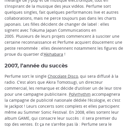
mélange de J-pop et de musique électronique, tout en
s’inspirant de la musique des jeux vidéos. Perfume sort
quelques singles, fait quelques performances live et autres
collaborations, mais ne perce toujours pas dans les charts
japonais. Les filles décident de changer de label : elles
signent avec Tokuma Japan Communications en
2005. Plusieurs de leurs projets commencent à susciter une
certaine reconnaissance et Perfume acquiert doucement une
petite renommée : elles deviennent notamment les figures de
proue du quartier d'
Akihabara
!
2007, l’année du succès
Perfume sort le single
Chocolate Disco
, qui sera diffusé à la
radio. C’est alors que Akira Tomotsugi, un directeur
commercial, les remarque et décide d’utiliser un de leur titre
pour une campagne publicitaire.
Polyrhythm
accompagnera
la campagne de publicité nationale dédiée l’écologie, et c’est
le jackpot ! Leurs concerts sont complets et elles participent
même au Summer Sonic Festival. En 2008, elles sortent leur
album GAME, qui consacre leur succès : il sera premier du
top des ventes. Et ça ne s’arrête pas là : Perfume sera le