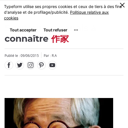
Facebook
Twitter
Instagram
Pinterest
Youtube
Skip
0
MENU
to
main
content
5 auteurs japonais à
connaître
作家
Publié le : 09/06/2015
Par : R.A
Fermer