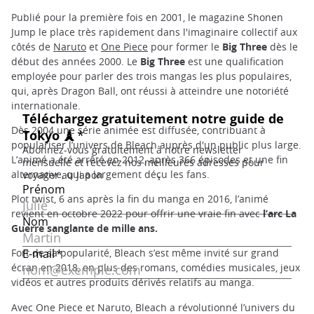
Publié pour la première fois en 2001, le magazine Shonen
Jump le place très rapidement dans l'imaginaire collectif aux
côtés de
Naruto
et
One Piece
pour former le
Big Three
dès le
début des années 2000. Le
Big Three
est une qualification
employée pour parler des trois mangas les plus populaires,
qui, après Dragon Ball, ont réussi à atteindre une notoriété
internationale.
Dès 2004 une série animée est diffusée, contribuant à
populariser l’univers de Bleach auprès d'un public plus large.
L’animé a été arrêté en 2012, après 366 épisodes et une fin
alternative, qui a largement déçu les fans.
Plot twist, 6 ans après la fin du manga en 2016, l’animé
revient en octobre 2022 pour offrir une vraie fin avec
l’arc
La
Guerre sanglante de mille ans.
Fort de sa popularité, Bleach s’est même invité sur grand
écran en 2018, en plus des romans, comédies musicales, jeux
vidéos et autres produits dérivés relatifs au manga.
Avec One Piece et Naruto, Bleach a révolutionné l’univers du