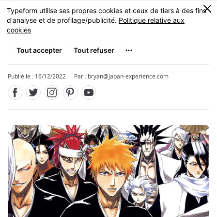
Facebook
Twitter
Instagram
Pinterest
Youtube
Skip
0
MENU
to
main
content
Bleach
ブリーチ
Publié le : 16/12/2022
Par : bryan@japan-experience.com
Fermer