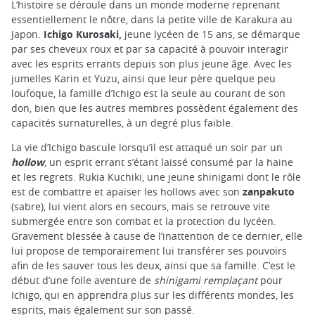
L’histoire se déroule dans un monde moderne reprenant
essentiellement le nôtre, dans la petite ville de Karakura au
Japon.
Ichigo Kurosaki,
jeune lycéen de 15 ans, se démarque
par ses cheveux roux et par sa capacité à pouvoir interagir
avec les esprits errants depuis son plus jeune âge. Avec les
jumelles Karin et Yuzu, ainsi que leur père quelque peu
loufoque, la famille d’Ichigo est la seule au courant de son
don, bien que les autres membres possèdent également des
capacités surnaturelles, à un degré plus faible.
La vie d’Ichigo bascule lorsqu’il est attaqué un soir par un
hollow
, un esprit errant s’étant laissé consumé par la haine
et les regrets. Rukia Kuchiki, une jeune shinigami dont le rôle
est de combattre et apaiser les hollows avec son
zanpakuto
(sabre), lui vient alors en secours, mais se retrouve vite
submergée entre son combat et la protection du lycéen.
Gravement blessée à cause de l’inattention de ce dernier, elle
lui propose de temporairement lui transférer ses pouvoirs
afin de les sauver tous les deux, ainsi que sa famille. C’est le
début d’une folle aventure de
shinigami remplaçant
pour
Ichigo, qui en apprendra plus sur les différents mondes, les
esprits, mais également sur son passé.