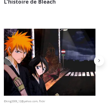
L’histoire de Bleach
©king2009_12@yahoo.com, flickr