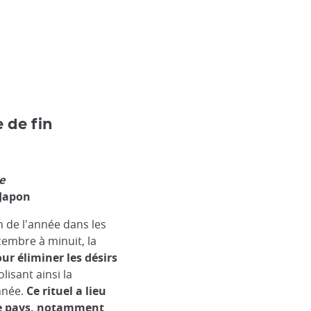
toji
 de fin
e
 Japon
n de l'année dans les
embre à minuit, la
ur éliminer les désirs
lisant ainsi la
nnée.
Ce rituel a lieu
le pays, notamment