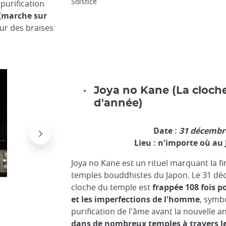
Solstice
purification
 (marche sur
ur des braises
Joya no Kane (La cloche
d'année)
Date :
31 décembr
Lieu : n'importe où au
Joya no Kane est un rituel marquant la fi
temples bouddhistes du Japon. Le 31 déc
La cloche de fin d'année
cloche du temple est
frappée 108 fois po
wiki
et les imperfections de l'homme
, symbo
purification de l'âme avant la nouvelle a
dans de nombreux temples à travers 