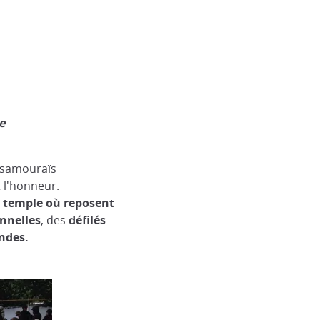
e
 samouraïs
t l'honneur.
 temple où reposent
nnelles
, des
défilés
ndes.