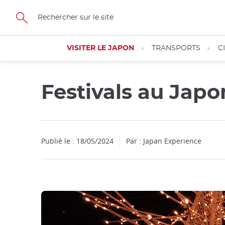
Facebook
Twitter
Instagram
Pinterest
Youtube
Skip
to
main
content
VISITER LE JAPON
TRANSPORTS
C
Festivals au Jap
Fermer
Publié le : 18/05/2024
Par : Japan Experience