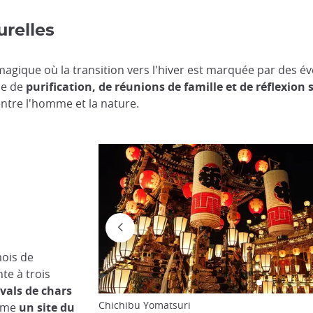
urelles
agique où la transition vers l'hiver est marquée par des é
me de
purification, de réunions de famille et de réflexion 
entre l'homme et la nature.
mois de
te à trois
ivals de chars
Chichibu Yomatsuri
omme
un site du