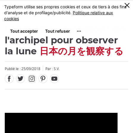
Facebook
Twitter
Instagram
Pinterest
Youtube
Skip
0
MENU
to
main
content
Les meilleurs endroits de
l'archipel pour observer
la lune
日本の月を観察する
Fermer
Publié le : 25/09/2018
Par : S.V.