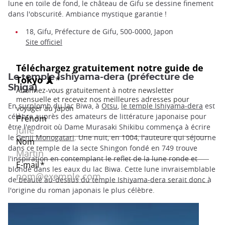
lune en toile de fond, le château de Gifu se dessine finement
dans l'obscurité. Ambiance mystique garantie !
18, Gifu, Préfecture de Gifu, 500-0000, Japon
Site officiel
Le temple Ishiyama-dera (préfecture de
Shiga)
En surplomb du lac Biwa, à
Otsu
,
le temple Ishiyama-dera
est
célèbre auprès des amateurs de littérature japonaise pour
être l'endroit où Dame Murasaki Shikibu commença à écrire
le
Genji Monogatari
. Une nuit, en 1004, l'auteure qui séjourne
dans ce temple de la secte Shingon fondé en 749 trouve
l'inspiration en contemplant le reflet de la lune ronde et
blonde dans les eaux du lac Biwa. Cette lune invraisemblable
de beauté au-dessus du temple Ishiyama-dera serait donc à
l'origine du roman japonais le plus célèbre.