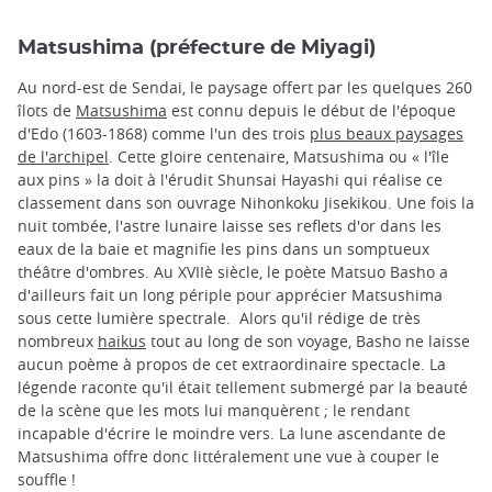
Matsushima (préfecture de Miyagi)
Au nord-est de Sendai, le paysage offert par les quelques 260
îlots de
Matsushima
est connu depuis le début de l'époque
d'Edo (1603-1868) comme l'un des trois
plus beaux paysages
de l'archipel
. Cette gloire centenaire, Matsushima ou « l'île
aux pins » la doit à l'érudit Shunsai Hayashi qui réalise ce
classement dans son ouvrage Nihonkoku Jisekikou. Une fois la
nuit tombée, l'astre lunaire laisse ses reflets d'or dans les
eaux de la baie et magnifie les pins dans un somptueux
théâtre d'ombres. Au XVIIè siècle, le poète Matsuo Basho a
d'ailleurs fait un long périple pour apprécier Matsushima
sous cette lumière spectrale. Alors qu'il rédige de très
nombreux
haikus
tout au long de son voyage, Basho ne laisse
aucun poème à propos de cet extraordinaire spectacle. La
légende raconte qu'il était tellement submergé par la beauté
de la scène que les mots lui manquèrent ; le rendant
incapable d'écrire le moindre vers. La lune ascendante de
Matsushima offre donc littéralement une vue à couper le
souffle !