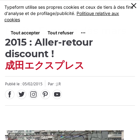
Facebook
Twitter
Instagram
Pinterest
Youtube
Skip
0
MENU
to
main
content
Narita Express dès mars
2015 : Aller-retour
discount !
成田エクスプレス
Fermer
Publié le : 05/02/2015
Par : J.R