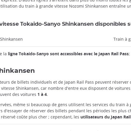
'utilisation du train à grande vitesse Nozomi Shinkansen entraîne u
vitesse Tokaido-Sanyo Shinkansen disponibles sur
 Shinkansen
Train à 
e la
ligne Tokaido-Sanyo sont accessibles avec le Japan Rail Pass
;
Shinkansen
teurs de billets individuels et de Japan Rail Pass peuvent réserve
e vitesse Shinkansen, car nombre d'entre eux disposent de voitures
souvent des voitures
1 à 4
.
réservées, même si beaucoup de gens utilisent les services du train
rs d'essayer de réserver des billets pendant les périodes les plus c
e réservé coûte plus cher ; cependant, les
utilisateurs du Japan Rai