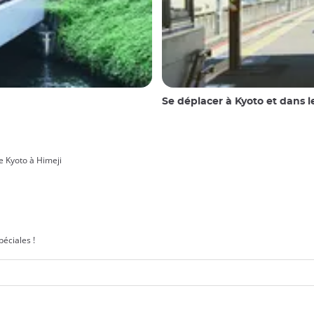
Se déplacer à Kyoto et dans l
 Kyoto à Himeji
éciales !