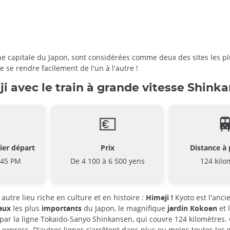
nne capitale du Japon, sont considérées comme deux des sites les plu
 se rendre facilement de l'un à l'autre !
i avec le train à grande vitesse Shink
💶

ier départ
Prix
Distance à 
:45 PM
De 4 100 à 6 500 yens
124 kilo
autre lieu riche en culture et en histoire :
Himeji !
Kyoto est l'anc
aux
les plus
importants
du Japon, le magnifique
jardin Kokoen
et 
 par la ligne Tokaido-Sanyo Shinkansen, qui couvre 124 kilomètres. 
press. D'autres lignes s'arrêtent dans plus ou moins toutes les ga