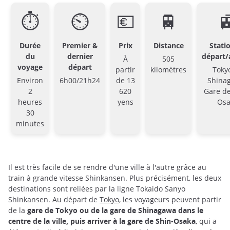
⏱
⏲
💶
🚆

Durée
Premier &
Prix
Distance
Stati
du
dernier
départ/
À
505
voyage
départ
partir
kilomètres
Toky
Environ
6h00/21h24
de 13
Shina
2
620
Gare de
heures
yens
Osa
30
minutes
Il est très facile de se rendre d'une ville à l'autre grâce au
train à grande vitesse Shinkansen. Plus précisément, les deux
destinations sont reliées par la ligne Tokaido Sanyo
Shinkansen. Au départ de
Tokyo
, les voyageurs peuvent partir
de la
gare de Tokyo ou de la gare de Shinagawa dans le
centre de la ville, puis arriver à la gare de Shin-Osaka
, qui a