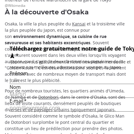
@Wikimedia
À la découverte d'Osaka
Osaka, la ville la plus peuplée du
Kansai
et la troisième ville
la plus peuplée du Japon, est connue pour
son
environnement dynamique, sa cuisine de rue
savoureuse et ses habitants excentriques
. Souvent
considérée comme la rivale de Tokyo, les visiteurs
s'aventurent souvent dans les deux villes lorsqu'ils voyagent
au Japon, car il s'agit de deux destinations populaires de la
"Golden Route". C'est deux destinations sont très facilement
accessible avec de nombreux moyen de transport mais dont
le train est le plus plébicité.
Pour de nombreux touristes, les quartiers animés d'Umeda,
de Namba et de
Dotonbori
, dans le centre d'Osaka, sont des
lieux de visite courants, densément peuplés de boutiques
diverses et de paysages urbains typiquement japonais.
Souvent considéré comme le symbole d'Osaka, le Glico Man
de Dotonbori surplombe le pont central du quartier et
constitue un lieu de prédilection pour prendre des photos.