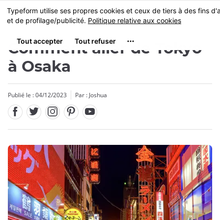
Facebook
Twitter
Instagram
Pinterest
Youtube
Skip
MENU
to
main
content
Comment aller de Tokyo
à Osaka
Publié le : 04/12/2023
Par :
Joshua