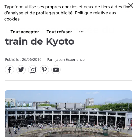
Facebook
Twitter
Instagram
Pinterest
Youtube
Skip
0
MENU
to
main
content
Le nouveau musée du
train de Kyoto
Publié le : 26/06/2016
Par : Japan Experience