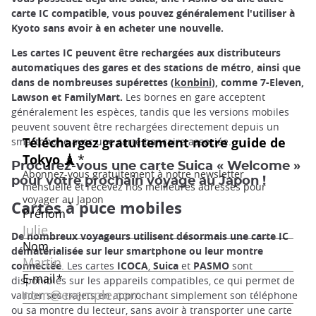
carte IC compatible, vous pouvez généralement l'utiliser à
Kyoto sans avoir à en acheter une nouvelle.
Les cartes IC peuvent être rechargées aux distributeurs
automatiques des gares et des stations de métro, ainsi que
dans de nombreuses supérettes (
konbini
), comme 7-Eleven,
Lawson et FamilyMart.
Les bornes en gare acceptent
généralement les espèces, tandis que les versions mobiles
peuvent souvent être rechargées directement depuis un
smartphone avec une carte bancaire associée.
Procurez-vous une carte Suica « Welcome »
pour votre prochain voyage au Japon !
Cartes à puce mobiles
De nombreux voyageurs utilisent désormais une carte IC
dématérialisée sur leur smartphone ou leur montre
connectée
. Les cartes
ICOCA
,
Suica
et
PASMO
sont
disponibles sur les appareils compatibles, ce qui permet de
valider ses trajets en approchant simplement son téléphone
ou sa montre du lecteur, sans avoir à transporter une carte