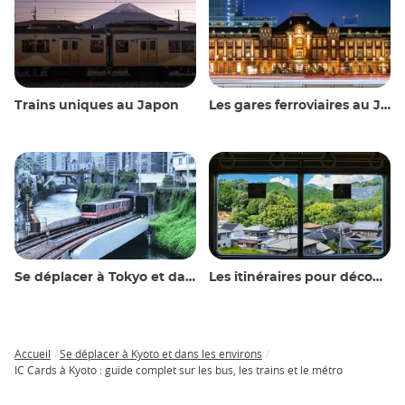
Trains uniques au Japon
Les gares ferroviaires au Japon
Se déplacer à Tokyo et dans les environs
Les itinéraires pour découvrir le Japon
Accueil
Se déplacer à Kyoto et dans les environs
Breadcrumb
IC Cards à Kyoto : guide complet sur les bus, les trains et le métro