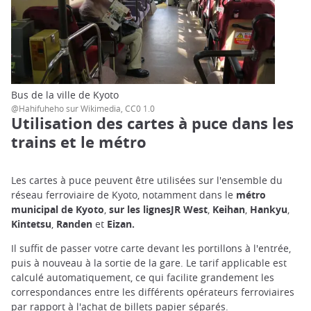
Bus de la ville de Kyoto
@Hahifuheho sur Wikimedia, CC0 1.0
Utilisation des cartes à puce dans les
trains et le métro
Les cartes à puce peuvent être utilisées sur l'ensemble du
réseau ferroviaire de Kyoto, notamment dans le
métro
municipal de Kyoto
,
sur les lignesJR West
,
Keihan
,
Hankyu
,
Kintetsu
,
Randen
et
Eizan.
Il suffit de passer votre carte devant les portillons à l'entrée,
puis à nouveau à la sortie de la gare. Le tarif applicable est
calculé automatiquement, ce qui facilite grandement les
correspondances entre les différents opérateurs ferroviaires
par rapport à l'achat de billets papier séparés.