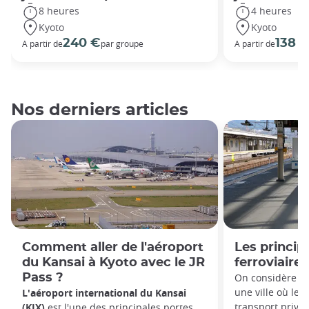
8 heures
4 heures
Kyoto
Kyoto
240 €
138 
A partir de
par groupe
A partir de
Nos derniers articles
Comment aller de l'aéroport
Les princip
du Kansai à Kyoto avec le JR
ferroviaire
Pass ?
On considère s
une ville où le 
L'aéroport international du Kansai
transport privil
(KIX)
est l'une des principales portes