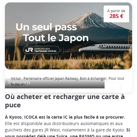
À partir de
285 €
Japan Rail Pass: voyage en train illimité
Inclus : Partenaire officiel Japan Railway, Bon à échanger, Pour tout
Transports
le Japon
Où acheter et recharger une carte à
puce
À Kyoto, ICOCA est la carte IC la plus facile à se procurer.
Elle est disponible aux distributeurs automatiques et aux
guichets des gares JR West, notamment à la gare de Kyoto.
Si
vous possédez déjà une Suica, une PASMO ou une autre