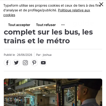
Facebook
Twitter
Instagram
Pinterest
Youtube
Skip
0
MENU
to
main
content
IC Cards à Kyoto : guide
complet sur les bus, les
trains et le métro
Publié le : 26/06/2026
Par : Joshua