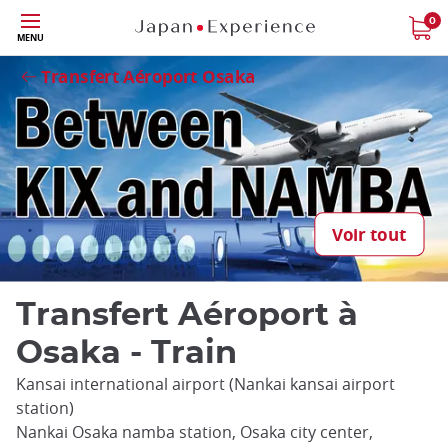
Skip
0
Fermer
MENU
to
main
Transfert Aéroport Osaka
content
Voir tout
Transfert Aéroport à
Osaka - Train
Kansai international airport (Nankai kansai airport
station)
Nankai Osaka namba station, Osaka city center,