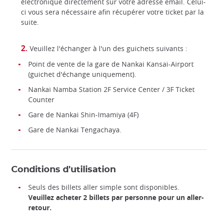
électronique directement sur votre adresse email. Celui-
ci vous sera nécessaire afin récupérer votre ticket par la
suite.
Veuillez l'échanger à l'un des guichets suivants :
Point de vente de la gare de Nankai Kansai-Airport
(guichet d'échange uniquement).
Nankai Namba Station 2F Service Center / 3F Ticket
Counter
Gare de Nankai Shin-Imamiya (4F)
Gare de Nankai Tengachaya.
Conditions d'utilisation
Seuls des billets aller simple sont disponibles.
Navette sans correspondance de l'aéroport au centre ville
Veuillez acheter 2 billets par personne pour un aller-
d'Osaka !
retour.
Nankai Railways