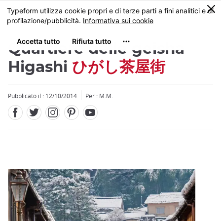
Facebook
Twitter
Instagram
Pinterest
Youtube
Skip
0
MENU
to
main
content
Quartiere delle geisha
Higashi
ひがし茶屋街
Pubblicato il : 12/10/2014
Per : M.M.
Close