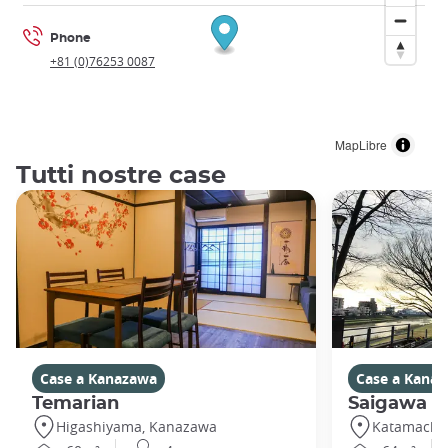
Phone
+81 (0)76253 0087
MapLibre
Tutti nostre case
Case a Kanazawa
Case a Kana
Temarian
Saigawa
Higashiyama, Kanazawa
Katamachi