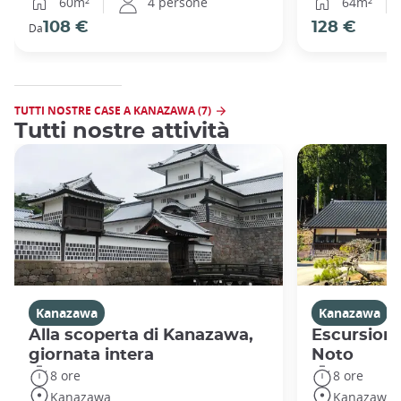
60m²
4 persone
64m²
108 €
128 €
Da
TUTTI NOSTRE CASE A KANAZAWA (7)
Tutti nostre attività
Kanazawa
Kanazawa
Alla scoperta di Kanazawa,
Escursione
giornata intera
Noto
8 ore
8 ore
Kanazawa
Kanazawa