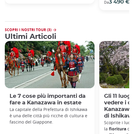
3 490 €
Da
/ 
SCOPRI I NOSTRI TOUR (3)
Ultimi Articoli
Le 7 cose più importanti da
Gli 11 luog
fare a Kanazawa in estate
vedere i cil
La capitale della Prefettura di Ishikawa
Kanazawa e
è una delle città più ricche di cultura e
di Ishikaw
fascino del Giappone.
Scoprite i luo
la
fioritura
de