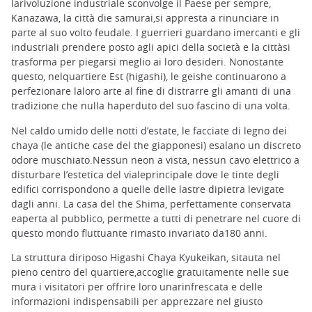
larivoluzione industriale sconvolge il Paese per sempre,
Kanazawa, la città die samurai,si appresta a rinunciare in
parte al suo volto feudale. I guerrieri guardano imercanti e gli
industriali prendere posto agli apici della società e la cittàsi
trasforma per piegarsi meglio ai loro desideri. Nonostante
questo, nelquartiere Est (higashi), le geishe continuarono a
perfezionare laloro arte al fine di distrarre gli amanti di una
tradizione che nulla haperduto del suo fascino di una volta.
Nel caldo umido delle notti d’estate, le facciate di legno dei
chaya (le antiche case del the giapponesi) esalano un discreto
odore muschiato.Nessun neon a vista, nessun cavo elettrico a
disturbare l’estetica del vialeprincipale dove le tinte degli
edifici corrispondono a quelle delle lastre dipietra levigate
dagli anni. La casa del the Shima, perfettamente conservata
eaperta al pubblico, permette a tutti di penetrare nel cuore di
questo mondo fluttuante rimasto invariato da180 anni.
La struttura diriposo Higashi Chaya Kyukeikan, sitauta nel
pieno centro del quartiere,accoglie gratuitamente nelle sue
mura i visitatori per offrire loro unarinfrescata e delle
informazioni indispensabili per apprezzare nel giusto