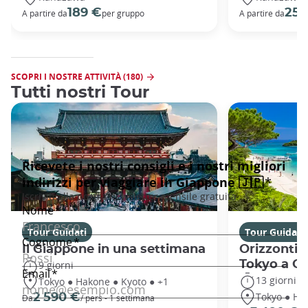
189 €
258
A partire da
per gruppo
A partire da
SCOPRI I NOSTRE ATTIVITÀ (180)
Tutti nostri Tour
Tour Guidati
Tour Guidati
Il Giappone in una settimana
Orizzonti 
Tokyo a O
9 giorni
13 giorni
Tokyo ● Hakone ● Kyoto ● +1
Tokyo ● Ha
2 590 €
Da
/ pers - 1 settimana