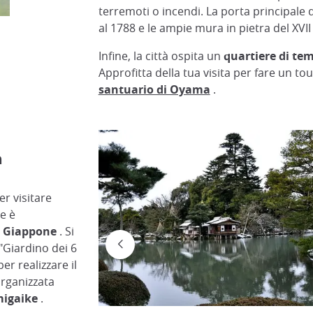
terremoti o incendi. La porta principale 
al 1788 e le ampie mura in pietra del XVII
Japan Experience
Infine, la città ospita un
quartiere di te
Approfitta della tua visita per fare un to
santuario di Oyama
.
n
r visitare
e è
el Giappone
. Si
 "Giardino dei 6
per realizzare il
organizzata
migaike
.