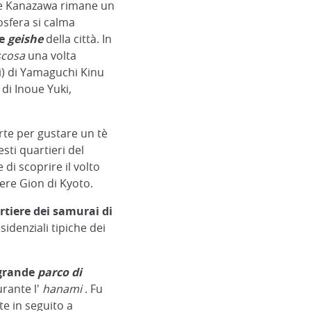
, e Kanazawa rimane un
osfera si calma
le
geishe
della città. In
scosa
una volta
ti) di Yamaguchi Kinu
 di Inoue Yuki,
rte per gustare un tè
esti quartieri del
di scoprire il volto
ere Gion di Kyoto.
rtiere dei samurai di
idenziali tipiche dei
 grande
parco di
rante l'
hanami
. Fu
te in seguito a