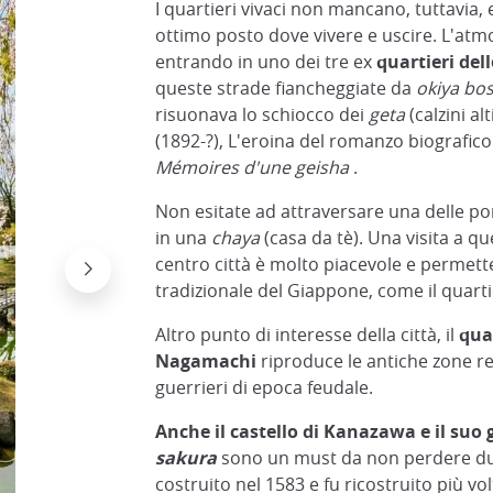
I quartieri vivaci non mancano, tuttavia
ottimo posto dove vivere e uscire. L'atm
entrando in uno dei tre ex
quartieri del
queste strade fiancheggiate da
okiya bo
risuonava lo schiocco dei
geta
(calzini al
(1892-?), L'eroina del romanzo biografico
Mémoires d'une geisha
.
Non esitate ad attraversare una delle po
in una
chaya
(casa da tè). Una visita a qu
centro città è molto piacevole e permette 
tradizionale del Giappone, come il quarti
Altro punto di interesse della città, il
qua
Nagamachi
riproduce le antiche zone res
guerrieri di epoca feudale.
Anche il castello di Kanazawa e il suo
sakura
sono un must da non perdere du
costruito nel 1583 e fu ricostruito più vol