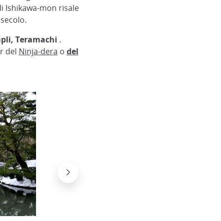
di Ishikawa-mon risale
 secolo.
Japan Experience
mpli, Teramachi
.
ur del
Ninja-dera
o
del