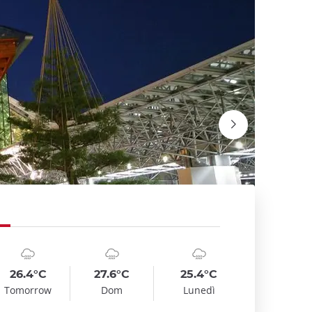
mbol
te
Symbol
Date
Symbol
Date
emp
Temp
Temp
:
:
:
:
:
:
oudy_rainy
cloudy_rainy
cloudy_rainy
26.4°C
27.6°C
25.4°C
Le châte
Tomorrow
Dom
Lunedì
Wikimedi