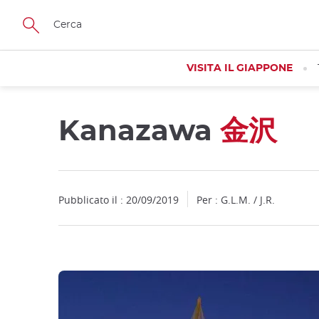
Facebook
Twitter
Instagram
Pinterest
Youtube
Skip
to
main
content
VISITA IL GIAPPONE
Kanazawa
金沢
Close
Pubblicato il : 20/09/2019
Per : G.L.M. / J.R.