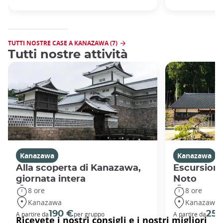
TUTTI NOSTRE CASE A KANAZAWA (7)
Tutti nostre attività
Kanazawa
Kanazawa
Alla scoperta di Kanazawa,
Escursione
giornata intera
Noto
8 ore
8 ore
Kanazawa
Kanazawa
190 €
259
A partire da
per gruppo
A partire da