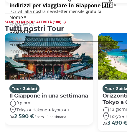
SCOPRI I NOSTRE ATTIVITÀ (180)
Tutti nostri Tour
Tour Guidati
Tour Guidati
Il Giappone in una settimana
Orizzonti 
Tokyo a O
9 giorni
13 giorni
Tokyo ● Hakone ● Kyoto ● +1
Tokyo ● Ha
2 590 €
Da
/ pers - 1 settimana
3 490 €
Da
/ 