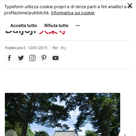
Facebook
Twitter
Instagram
Pinterest
Youtube
Skip
0
MENU
to
main
content
Daijoji
大乗寺
Pubblicato il : 12/01/2015
Per : H.J.
Close