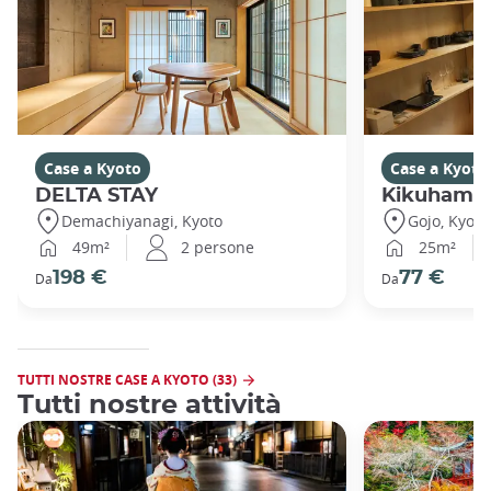
Case a Kyoto
Case a Kyoto
DELTA STAY
Kikuhama
Demachiyanagi, Kyoto
Gojo, Kyoto
49m²
2 persone
25m²
198 €
77 €
Da
Da
TUTTI NOSTRE CASE A KYOTO (33)
Tutti nostre attività