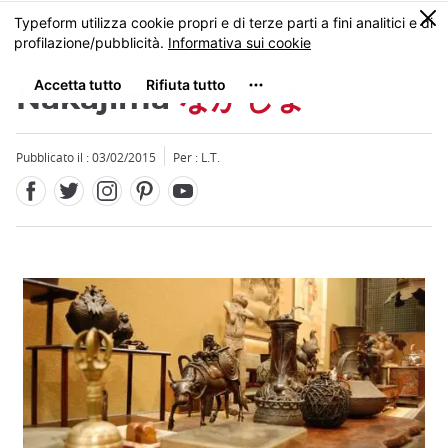
Facebook
Twitter
Instagram
Pinterest
Youtube
Skip
0
MENU
to
main
content
Nakajima
なかじま
Pubblicato il : 03/02/2015
Per : L.T.