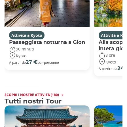
Attività a Kyoto
Attività a Ky
Passeggiata notturna a Gion
Alla scope
intera gio
90 minuti
8 ore
Kyoto
Kyoto
27 €
A partir de
par personne
240
A partire da
SCOPRI I NOSTRE ATTIVITÀ (180)
Tutti nostri Tour