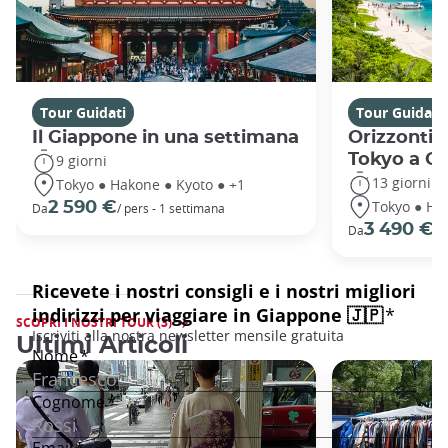
Tour Guidati
Tour Guidati
Il Giappone in una settimana
Orizzonti 
Tokyo a O
9 giorni
13 giorni
Tokyo ● Hakone ● Kyoto ● +1
Tokyo ● Ha
2 590 €
Da
/ pers - 1 settimana
3 490 €
Da
/ 
SCOPRI I NOSTRI TOUR (3)
Ultimi Articoli