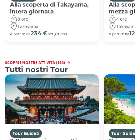
Alla scoperta di Takayama,
Alla scope
intera giornata
mezza gio
8 ore
4 ore
Takayama
Takayama
234 €
128
A partire da
per gruppo
A partire da
SCOPRI I NOSTRE ATTIVITÀ (180)
Tutti nostri Tour
Tour Guidati
Tour Guidati