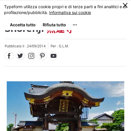
Facebook
Twitter
Instagram
Pinterest
Youtube
Skip
0
MENU
to
main
content
Shorenji
照蓮寺
Pubblicato il : 24/09/2014
Per : G.L.M.