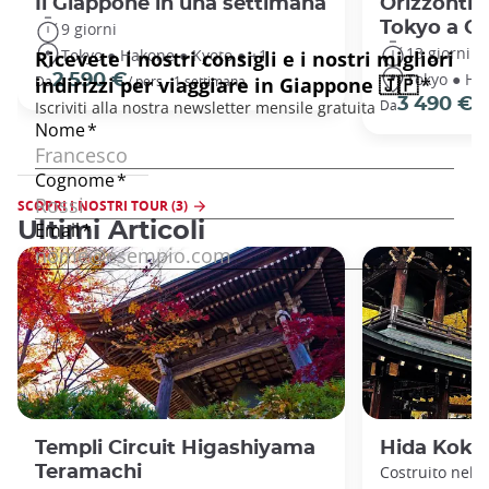
Il Giappone in una settimana
Orizzonti 
Tokyo a O
9 giorni
13 giorni
Tokyo ● Hakone ● Kyoto ● +1
Tokyo ● Ha
2 590 €
Da
/ pers - 1 settimana
3 490 €
Da
/ 
SCOPRI I NOSTRI TOUR (3)
Ultimi Articoli
Templi Circuit Higashiyama
Hida Koku
Teramachi
Costruito nel 