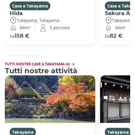
Case a Takayama
Case a Taka
Hida
Sakura Ab
Takayama, Takayama
Takayama,
84m²
5 persone
66m²
158 €
82 €
Da
Da
TUTTI NOSTRE CASE A TAKAYAMA (4)
Tutti nostre attività
Takayama
Takayama