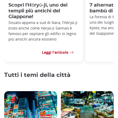
Scopri l'Hōryū-ji, uno dei
7 alternativ
templi più antichi del
bambù di A
Giappone!
La foresta di b
uno dei luoghi 
Situato appena a sud di Nara, l’Hōryū-ji
Kyoto, ma anche 
(noto anche come Hōryū-ji Sannai) è
del Giappone!
famoso per ospitare gli edifici in legno
più antichi ancora esistenti
Leggi l'articolo
Tutti i temi della città