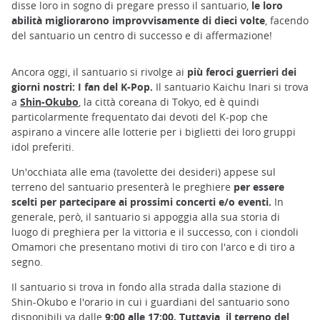
disse loro in sogno di pregare presso il santuario,
le loro
abilità migliorarono improvvisamente di dieci volte
, facendo
del santuario un centro di successo e di affermazione!
Ancora oggi, il santuario si rivolge ai
più feroci guerrieri dei
giorni nostri: I fan del K-Pop.
Il santuario Kaichu Inari si trova
a
Shin-Okubo
, la città coreana di Tokyo, ed è quindi
particolarmente frequentato dai devoti del K-pop che
aspirano a vincere alle lotterie per i biglietti dei loro gruppi
idol preferiti.
Un'occhiata alle ema (tavolette dei desideri) appese sul
terreno del santuario presenterà le preghiere
per essere
scelti per partecipare ai prossimi concerti e/o eventi.
In
generale, però, il santuario si appoggia alla sua storia di
luogo di preghiera per la vittoria e il successo, con i ciondoli
Omamori che presentano motivi di tiro con l'arco e di tiro a
segno.
Il santuario si trova in fondo alla strada dalla stazione di
Shin-Okubo e l'orario in cui i guardiani del santuario sono
disponibili va dalle
9:00 alle 17:00. Tuttavia, il terreno del