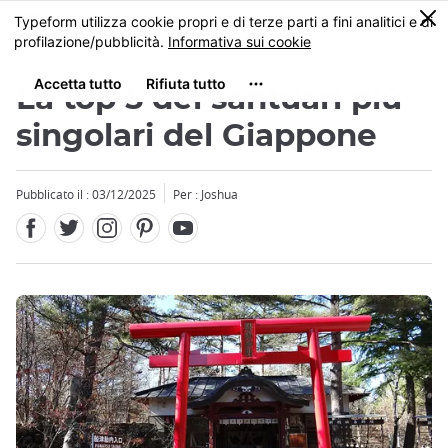
Facebook
Twitter
Instagram
Pinterest
Youtube
Skip
0
MENU
to
main
content
La top 5 dei santuari più
singolari del Giappone
Pubblicato il : 03/12/2025
Per : Joshua
Close