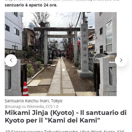
santuario è aperto 24 ore.
Santuario Kaichu Inari, Tokyo
@Asanagi su Wikimedia, CC0 1.0
Mikami Jinja (Kyoto) - Il santuario di
Kyoto per il "Kami dei Kami"
10 Sagaogurayama Tabuchiyamacho, Ukyo Ward, Kyoto, 616-