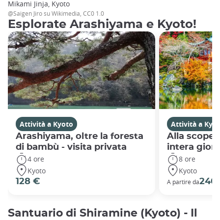
Mikami Jinja, Kyoto
@Saigen Jiro su Wikimedia, CC0 1.0
Esplorate Arashiyama e Kyoto!
Attività a Kyoto
Attività a Kyo
Arashiyama, oltre la foresta
Alla scoper
di bambù - visita privata
intera gior
4 ore
8 ore
Kyoto
Kyoto
128 €
240
A partire da
Santuario di Shiramine (Kyoto) - Il