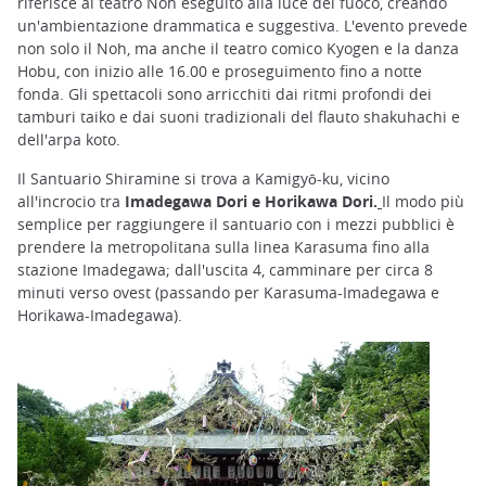
riferisce al teatro Noh eseguito alla luce del fuoco, creando
un'ambientazione drammatica e suggestiva. L'evento prevede
non solo il Noh, ma anche il teatro comico Kyogen e la danza
Hobu, con inizio alle 16.00 e proseguimento fino a notte
fonda. Gli spettacoli sono arricchiti dai ritmi profondi dei
tamburi taiko e dai suoni tradizionali del flauto shakuhachi e
dell'arpa koto.
Il Santuario Shiramine si trova a Kamigyō-ku, vicino
all'incrocio tra
Imadegawa Dori e Horikawa Dori.
Il modo più
semplice per raggiungere il santuario con i mezzi pubblici è
prendere la metropolitana sulla linea Karasuma fino alla
stazione Imadegawa; dall'uscita 4, camminare per circa 8
minuti verso ovest (passando per Karasuma-Imadegawa e
Horikawa-Imadegawa).