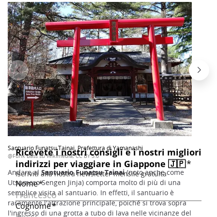
Santuario Funatsu Tainai, Prefettura di Yamanashi
@Funk Bass su Wikimedia, CC BY 3.0
Andare al
Santuario Funatsu Tainai
(noto anche come
Utsumoro Sengen Jinja) comporta molto di più di una
semplice visita al santuario. In effetti, il santuario è
raramente l'attrazione principale, poiché si trova sopra
l'ingresso di una grotta a tubo di lava nelle vicinanze del