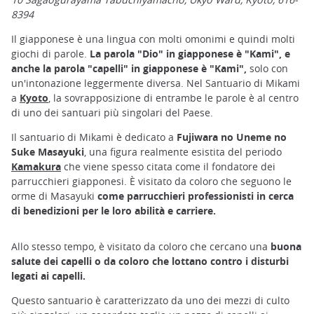
8394
Il giapponese è una lingua con molti omonimi e quindi molti
giochi di parole.
La parola "Dio" in giapponese è "Kami", e
anche la parola "capelli" in giapponese è "Kami",
solo con
un'intonazione leggermente diversa. Nel Santuario di Mikami
a
Kyoto
, la sovrapposizione di entrambe le parole è al centro
di uno dei santuari più singolari del Paese.
Il santuario di Mikami è dedicato a
Fujiwara no Uneme no
Suke Masayuki
, una figura realmente esistita del periodo
Kamakura
che viene spesso citata come il fondatore dei
parrucchieri giapponesi. È visitato da coloro che seguono le
orme di Masayuki
come parrucchieri professionisti in cerca
di benedizioni per le loro abilità e carriere.
Allo stesso tempo, è visitato da coloro che cercano una
buona
salute dei capelli o da coloro che lottano contro i disturbi
legati ai capelli.
Questo santuario è caratterizzato da uno dei mezzi di culto