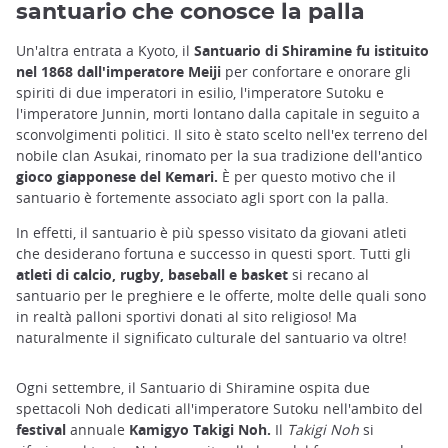
santuario che conosce la palla
Un'altra entrata a Kyoto, il
Santuario di Shiramine fu istituito
nel 1868 dall'imperatore Meiji
per confortare e onorare gli
spiriti di due imperatori in esilio, l'imperatore Sutoku e
l'imperatore Junnin, morti lontano dalla capitale in seguito a
sconvolgimenti politici. Il sito è stato scelto nell'ex terreno del
nobile clan Asukai, rinomato per la sua tradizione dell'antico
gioco giapponese del Kemari.
È per questo motivo che il
santuario è fortemente associato agli sport con la palla.
In effetti, il santuario è più spesso visitato da giovani atleti
che desiderano fortuna e successo in questi sport. Tutti gli
atleti di calcio, rugby, baseball e basket
si recano al
santuario per le preghiere e le offerte, molte delle quali sono
in realtà palloni sportivi donati al sito religioso! Ma
naturalmente il significato culturale del santuario va oltre!
Ogni settembre, il Santuario di Shiramine ospita due
spettacoli Noh dedicati all'imperatore Sutoku nell'ambito del
festival
annuale
Kamigyo Takigi Noh.
Il
Takigi Noh
si