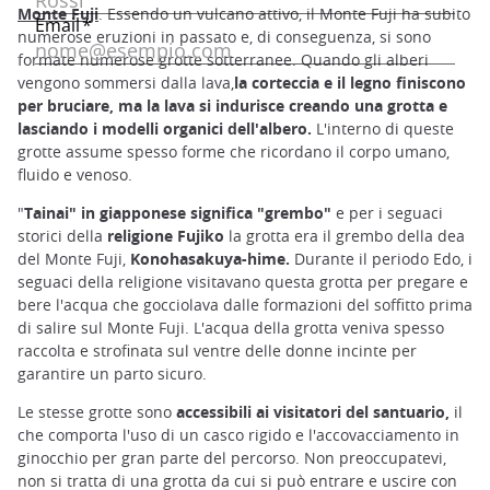
Monte Fuji
. Essendo un vulcano attivo, il Monte Fuji ha subito
numerose eruzioni in passato e, di conseguenza, si sono
formate numerose grotte sotterranee. Quando gli alberi
vengono sommersi dalla lava,
la corteccia e il legno finiscono
per bruciare, ma la lava si indurisce creando una grotta e
lasciando i modelli organici dell'albero.
L'interno di queste
grotte assume spesso forme che ricordano il corpo umano,
fluido e venoso.
"
Tainai" in giapponese significa "grembo"
e per i seguaci
storici della
religione Fujiko
la grotta era il grembo della dea
del Monte Fuji,
Konohasakuya-hime.
Durante il periodo Edo, i
seguaci della religione visitavano questa grotta per pregare e
bere l'acqua che gocciolava dalle formazioni del soffitto prima
di salire sul Monte Fuji. L'acqua della grotta veniva spesso
raccolta e strofinata sul ventre delle donne incinte per
garantire un parto sicuro.
Le stesse grotte sono
accessibili ai visitatori del santuario,
il
che comporta l'uso di un casco rigido e l'accovacciamento in
ginocchio per gran parte del percorso. Non preoccupatevi,
non si tratta di una grotta da cui si può entrare e uscire con