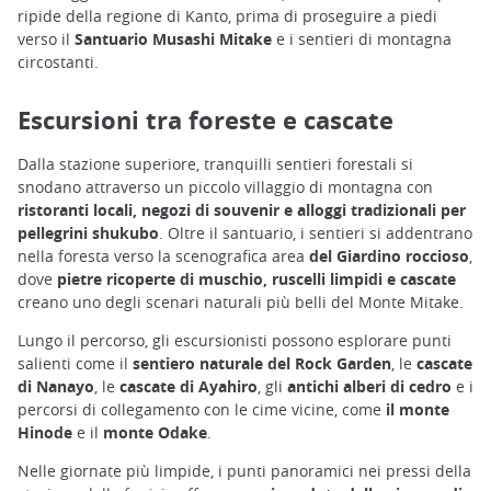
ripide della regione di Kanto, prima di proseguire a piedi
verso il
Santuario Musashi Mitake
e i sentieri di montagna
circostanti.
Escursioni tra foreste e cascate
Dalla stazione superiore, tranquilli sentieri forestali si
snodano attraverso un piccolo villaggio di montagna con
ristoranti locali, negozi di souvenir e alloggi tradizionali per
pellegrini shukubo
. Oltre il santuario, i sentieri si addentrano
nella foresta verso la scenografica area
del Giardino roccioso
,
dove
pietre ricoperte di muschio, ruscelli limpidi e cascate
creano uno degli scenari naturali più belli del Monte Mitake.
Lungo il percorso, gli escursionisti possono esplorare punti
salienti come il
sentiero naturale del Rock Garden
, le
cascate
di Nanayo
, le
cascate di Ayahiro
, gli
antichi alberi di cedro
e i
percorsi di collegamento con le cime vicine, come
il monte
Hinode
e il
monte Odake
.
Nelle giornate più limpide, i punti panoramici nei pressi della