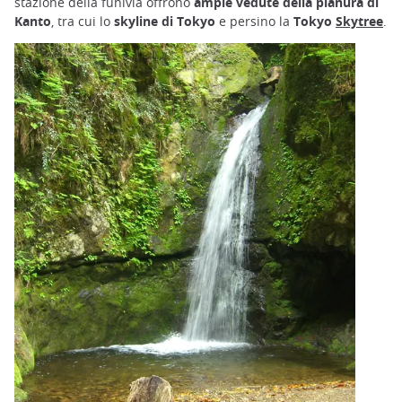
stazione della funivia offrono
ampie vedute della pianura di
Kanto
, tra cui lo
skyline di Tokyo
e persino la
Tokyo
Skytree
.