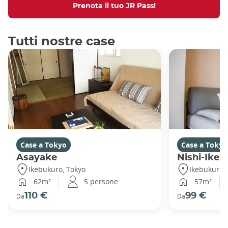
Prenota il tuo JR Pass!
Tutti nostre case
Case a Tokyo
Case a Tokyo
Asayake
Nishi-Ikeb
Ikebukuro, Tokyo
Ikebukuro,
62m²
5 persone
57m²
110 €
99 €
Da
Da