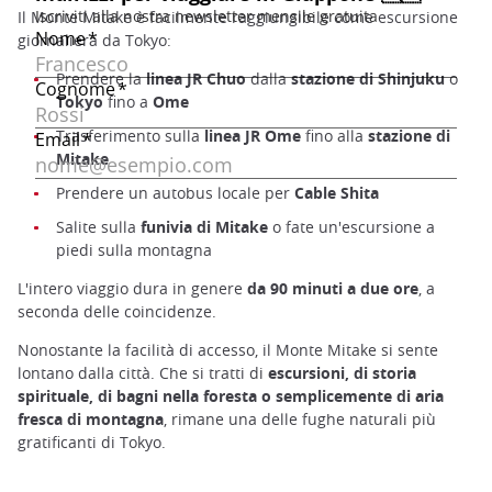
Il Monte Mitake è facilmente raggiungibile come escursione
giornaliera da Tokyo:
Prendere la
linea JR Chuo
dalla
stazione di
Shinjuku
o
Tokyo
fino a
Ome
Trasferimento sulla
linea JR Ome
fino alla
stazione di
Mitake
Prendere un autobus locale per
Cable Shita
Salite sulla
funivia di Mitake
o fate un'escursione a
piedi sulla montagna
L'intero viaggio dura in genere
da 90 minuti a due ore
, a
seconda delle coincidenze.
Nonostante la facilità di accesso, il Monte Mitake si sente
lontano dalla città. Che si tratti di
escursioni, di storia
spirituale, di bagni nella foresta o semplicemente di aria
fresca di montagna
, rimane una delle fughe naturali più
gratificanti di Tokyo.