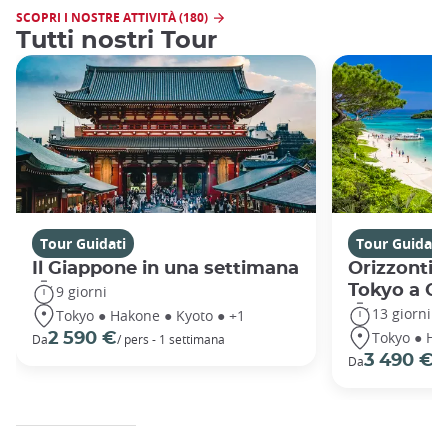
SCOPRI I NOSTRE ATTIVITÀ (180)
Tutti nostri Tour
Tour Guidati
Tour Guidati
Il Giappone in una settimana
Orizzonti 
Tokyo a O
9 giorni
13 giorni
Tokyo ● Hakone ● Kyoto ● +1
Tokyo ● Ha
2 590 €
Da
/ pers - 1 settimana
3 490 €
Da
/ 