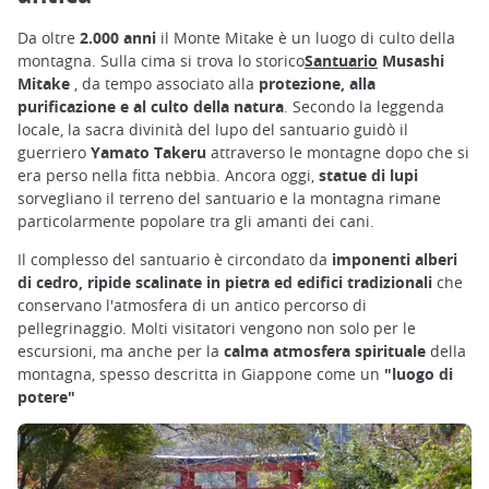
Da oltre
2.000 anni
il Monte Mitake è un luogo di culto della
montagna. Sulla cima si trova lo storico
Santuario
Musashi
Mitake
, da tempo associato alla
protezione, alla
purificazione e al culto della natura
. Secondo la leggenda
locale, la sacra divinità del lupo del santuario guidò il
guerriero
Yamato Takeru
attraverso le montagne dopo che si
era perso nella fitta nebbia. Ancora oggi,
statue di lupi
sorvegliano il terreno del santuario e la montagna rimane
particolarmente popolare tra gli amanti dei cani.
Il complesso del santuario è circondato da
imponenti alberi
di cedro, ripide scalinate in pietra ed edifici tradizionali
che
conservano l'atmosfera di un antico percorso di
pellegrinaggio. Molti visitatori vengono non solo per le
escursioni, ma anche per la
calma atmosfera spirituale
della
montagna, spesso descritta in Giappone come un
"luogo di
potere"