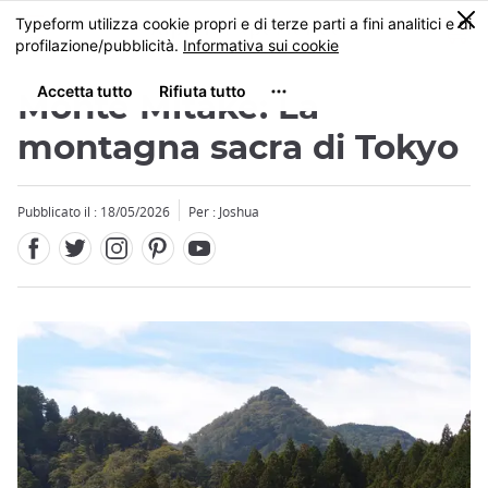
Facebook
Twitter
Instagram
Pinterest
Youtube
Skip
0
MENU
to
main
content
Monte Mitake: La
montagna sacra di Tokyo
Pubblicato il : 18/05/2026
Per : Joshua