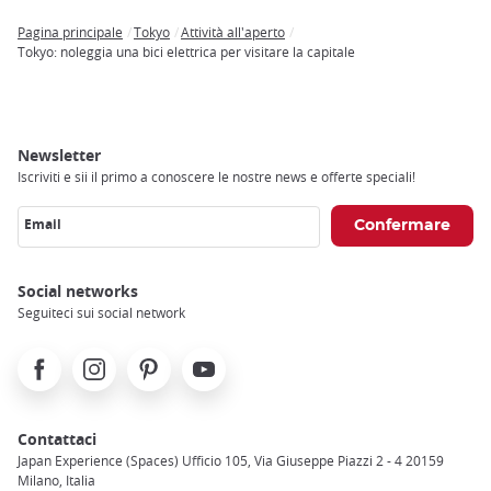
Pagina principale
Tokyo
Attività all'aperto
Breadcrumb
Tokyo: noleggia una bici elettrica per visitare la capitale
Newsletter
Iscriviti e sii il primo a conoscere le nostre news e offerte speciali!
Email
Social networks
Seguiteci sui social network
Facebook
Instagram
Pinterest
Youtube
Contattaci
Japan Experience (Spaces) Ufficio 105, Via Giuseppe Piazzi 2 - 4 20159
Milano, Italia