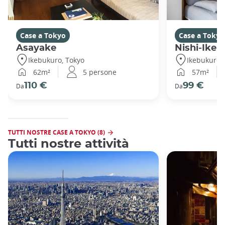
Case a Tokyo
Case a Tokyo
Asayake
Nishi-Ikeb
Ikebukuro, Tokyo
Ikebukuro,
62m²
5 persone
57m²
110 €
99 €
Da
Da
TUTTI NOSTRE CASE A TOKYO (8)
Tutti nostre attività