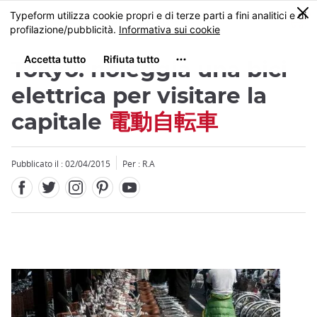
Facebook
Twitter
Instagram
Pinterest
Youtube
Skip
0
MENU
to
main
content
Tokyo: noleggia una bici
elettrica per visitare la
capitale
電動自転車
Close
Pubblicato il : 02/04/2015
Per : R.A