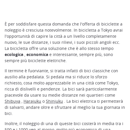
È per soddisfare questa domanda che l'offerta di biciclette a
noleggio è cresciuta notevolmente. In bicicletta a Tokyo avrai
l'opportunità di capire la città a un livello completamente
nuovo, le sue distanze, i suoi rilievi, i suoi piccoli angoli ecc.
La bicicletta offre una soluzione che è allo stesso tempo
ecologica
,
economica
e interessante, sempre più, sono
sempre più biciclette elettriche.
Il termine è fuorviante, si tratta infatti di bici classiche con
ausilio alla pedalata. Si pedala ma si riduce lo sforzo
richiesto, cosa molto apprezzabile in una città come Tokyo,
ricca di dislivelli e pendenze. La bici sarà particolarmente
piacevole da usare su medie distanze nei quartieri come
Shibuya
,
Harajuku
o
Shinjuku
. La bici elettrica ti permetterà
di salvarti, andare oltre e sfruttare al meglio la tua giornata in
bici.
Inoltre, il noleggio di una di queste bici costerà in media tra i
500 e i 1000 yen al giorno, molto più economico di una