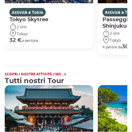
Attività a Tokio
Attività a To
Tokyo Skytree
Passeggiat
Shinjuku
2 ore
2 ore
Tokyo
Tokyo
32 €
a persona
30 
A partire da
SCOPRI I NOSTRE ATTIVITÀ (180)
Tutti nostri Tour