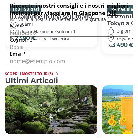
Tour Guidati
Tour Guidati
Il Giappone in una settimana
Orizzonti 
Tokyo a O
9 giorni
13 giorni
Tokyo ● Hakone ● Kyoto ● +1
Tokyo ● Ha
2 590 €
Da
/ pers - 1 settimana
3 490 €
Da
/ 
SCOPRI I NOSTRI TOUR (3)
Ultimi Articoli