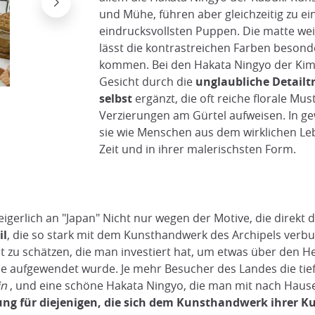
und Mühe, führen aber gleichzeitig zu ei
eindrucksvollsten Puppen. Die matte we
lässt die kontrastreichen Farben besond
kommen. Bei den Hakata Ningyo der Kim
Gesicht durch die
unglaubliche Detailt
selbst
ergänzt, die oft reiche florale Mus
Hakata Ningyo Schöpfung
@Japan Experience
Verzierungen am Gürtel aufweisen. In ge
sie wie Menschen aus dem wirklichen Leb
Zeit und in ihrer malerischsten Form.
gerlich an "Japan" Nicht nur wegen der Motive, die direkt
il
, die so stark mit dem Kunsthandwerk des Archipels verb
t zu schätzen, die man investiert hat, um etwas über den H
ppe aufgewendet wurde. Je mehr Besucher des Landes die tief
in
, und eine schöne Hakata Ningyo, die man mit nach Ha
ung für diejenigen, die sich dem Kunsthandwerk ihrer K