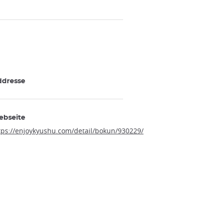
ddresse
ebseite
tps://enjoykyushu.com/detail/bokun/930229/