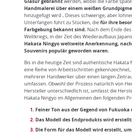
Glasur gebrannt
werden, wobei die Farbe späte
Handmalerei über einem weißen Grundpigme
hinzugefügt wird
.
Dieses schwierige, aber lohn
Unterfangen führt zu Stücken, die
für ihre beso
Farbgebung bekannt sind.
Nach dem Ende des
Weltkriegs, in der Zeit des Wiederaufbaus Japan
Hakata Ningyo weltweite Anerkennung, nach
Souvenirs populär geworden waren.
Bis in die heutige Zeit sind authentische Hakata
eine Reihe von Arbeitsschritten gekennzeichnet, 
mehrerer Handwerker über einen langen Zeitr
umfassen. Obwohl der Prozess natürlich von Her
Hersteller unterschiedlich ist, umfasst die Herst
Hakata Ningyo im Allgemeinen den folgenden Pr
Feiner Ton aus der Gegend von Fukuoka w
Das Modell des Endprodukts wird erstell
Die Form für das Modell wird erstellt, u