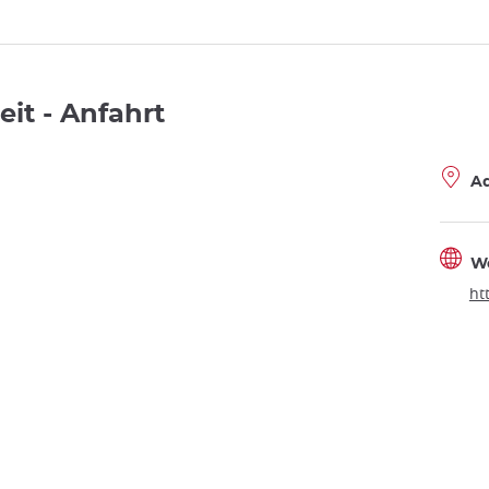
it - Anfahrt
A
W
ht