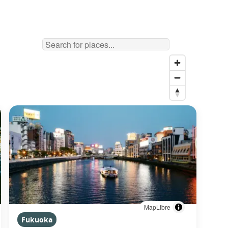
MapLibre
Fukuoka