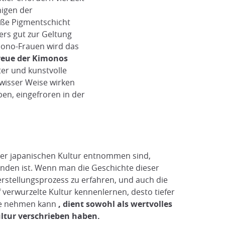
nigen der
iße Pigmentschicht
ers gut zur Geltung
ono-Frauen wird das
reue der Kimonos
ter und kunstvolle
Werkstatt innen
wisser Weise wirken
@Japan Experience
en, eingefroren in der
 der japanischen Kultur entnommen sind,
unden ist. Wenn man die Geschichte dieser
erstellungsprozess zu erfahren, und auch die
 verwurzelte Kultur kennenlernen, desto tiefer
use nehmen kann
, dient sowohl als wertvolles
ultur verschrieben haben.