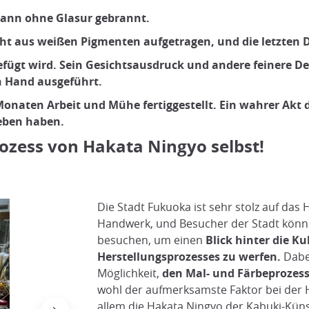
dann ohne Glasur gebrannt.
t aus weißen Pigmenten aufgetragen, und die letzten D
zugefügt wird. Sein Gesichtsausdruck und andere feinere 
 Hand ausgeführt.
onaten Arbeit und Mühe fertiggestellt. Ein wahrer Akt d
ieben haben.
rozess von Hakata Ningyo selbst!
Die Stadt Fukuoka ist sehr stolz auf das
Handwerk, und Besucher der Stadt könn
besuchen, um einen
Blick hinter die Ku
Herstellungsprozesses zu werfen.
Dabe
Möglichkeit,
den Mal- und Färbeprozes
wohl der aufmerksamste Faktor bei der H
allem die Hakata Ningyo der Kabuki-Künst