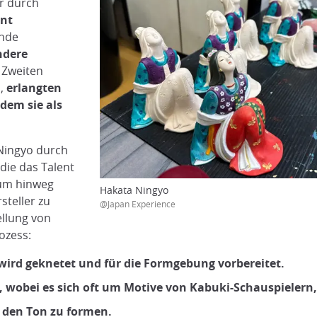
r durch
nt
ende
ndere
 Zweiten
s,
erlangten
dem sie als
 Ningyo durch
die das Talent
aum hinweg
Hakata Ningyo
steller zu
@Japan Experience
ellung von
ozess:
ird geknetet und für die Formgebung vorbereitet.
t, wobei es sich oft um Motive von Kabuki-Schauspielern
m den Ton zu formen.