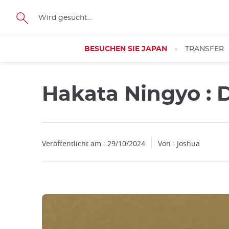
Facebook
Twitter
Instagram
Pinterest
Youtube
Größe
BESUCHEN SIE JAPAN
TRANSFER
Hakata Ningyo :
Veröffentlicht am : 29/10/2024
Von : Joshua