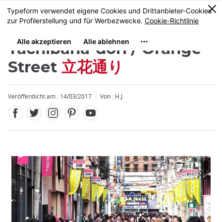
Facebook
Twitter
Instagram
Pinterest
Youtube
Größe
0
MENU
Tachibana-dori / Orange
Street
立花通り
Veröffentlicht am : 14/03/2017
Von : H.J.