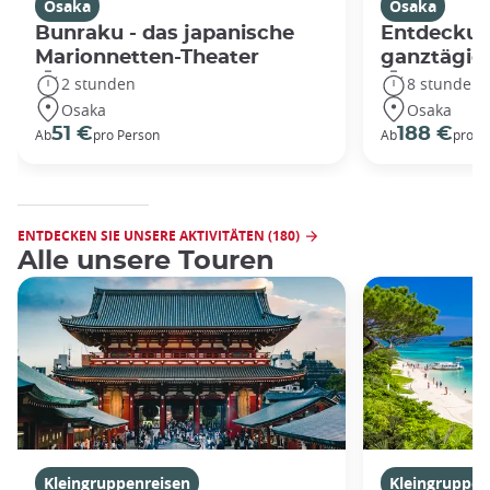
Osaka
Osaka
Bunraku - das japanische
Entdeckun
Marionnetten-Theater
ganztägig
2 stunden
8 stunden
Osaka
Osaka
51 €
188 €
Ab
pro Person
Ab
pro G
ENTDECKEN SIE UNSERE AKTIVITÄTEN (180)
Alle unsere Touren
Kleingruppenreisen
Kleingruppen