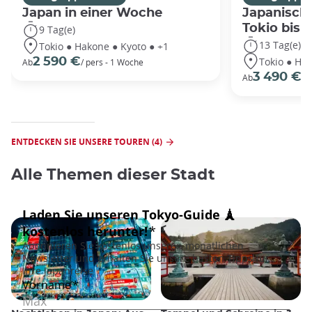
Japan in einer Woche
Japanische
Tokio bis
9 Tag(e)
13 Tag(e)
Tokio ● Hakone ● Kyoto ● +1
Tokio ● Hak
2 590 €
Ab
/ pers - 1 Woche
3 490 €
Ab
/P
ENTDECKEN SIE UNSERE TOUREN (4)
Alle Themen dieser Stadt