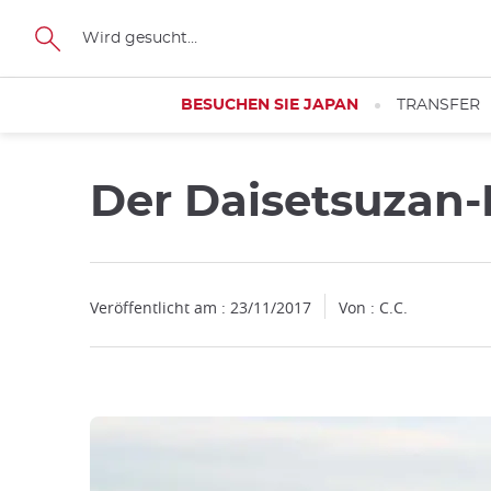
Facebook
Twitter
Instagram
Pinterest
Youtube
Größe
BESUCHEN SIE JAPAN
TRANSFER
Der Daisetsuzan-
Schließen
Veröffentlicht am : 23/11/2017
Von : C.C.