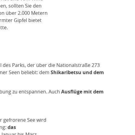
n, sollten Sie den
von über 2.000 Metern
rmter Gipfel bietet
tte.
l des Parks, der über die Nationalstraße 273
einer Seen beliebt: dem
Shikaribetsu und dem
gebung zu entspannen. Auch
Ausflüge mit dem
r gefrorene See wird
ung:
das
n Januar bis März