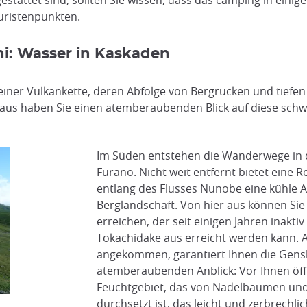
estattet sind, sollten Sie wissen, dass das
camping
in einige
uristenpunkten.
i: Wasser in Kaskaden
iner Vulkankette, deren Abfolge von Bergrücken und tiefen
us haben Sie einen atemberaubenden Blick auf diese schw
Im Süden entstehen die Wanderwege in
Furano
. Nicht weit entfernt bietet eine 
entlang des Flusses Nunobe eine kühle Al
Berglandschaft. Von hier aus können Si
erreichen, der seit einigen Jahren inakti
Tokachidake aus erreicht werden kann. 
angekommen, garantiert Ihnen die Gens
atemberaubenden Anblick: Vor Ihnen öffn
Feuchtgebiet, das von Nadelbäumen un
durchsetzt ist, das leicht und zerbrechl