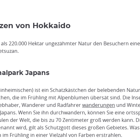
rzen von Hokkaido
als 220.000 Hektar ungezähmter Natur den Besuchern einen
etsuzan.
nalpark Japans
 Einheimischen) ist ein Schatzkästchen der belebenden Nat
en, die im Frühling mit Alpenblumen übersät sind. Die Insel
urliebhaber, Wanderer und Radfahrer
wanderungen
und Winter
Japans. Wenn Sie ihn durchwandern, können Sie eine ortss
ulen der Welt, die bis zu 70 Zentimeter groß werden kann. D
enannt wird, gilt als Schutzgott dieses großen Gebietes. Was 
m Frühling in einer Vielzahl von Farben erstrahlen.