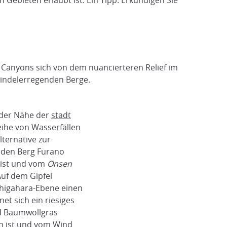
n Gebieten erlaubt ist. Ein Tipp: Erkundigen Sie
 Canyons sich von dem nuancierteren Relief im
indelerregenden Berge.
 der Nähe der
stadt
Reihe von Wasserfällen
ternative zur
e den Berg Furano
v ist und vom
Onsen
Auf dem Gipfel
higahara-Ebene einen
et sich ein riesiges
d Baumwollgras
ich ist und vom Wind