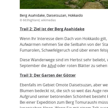
Berg Asahidake, Daisetsuzan, Hokkaido
© 663highland, wikimedias
Trail 2: Ziel ist der Berg Asahidake
Wenn Ihr Interesse dem Dach von Hokkaido gilt,
Aufwärmen nehmen Sie die Seilbahn von der Stat
Fumarolen, Schwefelgeruch und über einen felsi
Diese Wanderwege sind im Herbst sehr beliebt, w
September die
kôyô
oder roten Blätter zu sehen 
Trail 3: Der Garten der Götter
Ebenfalls im Gebiet Omote Daisetsuzan, aber wei
Blumen bedeckt ist, die sich so weit das Auge re
Aufgrund seiner betörenden Schönheit besteht ke
Bei einer Expedition zum Berg Tomuraushi müssen