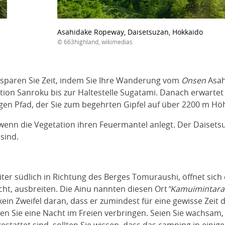
Asahidake Ropeway, Daisetsuzan, Hokkaido
© 663highland, wikimedias
 sparen Sie Zeit, indem Sie Ihre Wanderung vom
Onsen
Asah
ion Sanroku bis zur Haltestelle Sugatami. Danach erwarte
gen Pfad, der Sie zum begehrten Gipfel auf über 2200 m Höh
enn die Vegetation ihren Feuermantel anlegt. Der Daisetsuz
sind.
ter südlich in Richtung des Berges Tomuraushi, öffnet sic
icht, ausbreiten. Die Ainu nannten diesen Ort
"Kamuimintara
in Zweifel daran, dass er zumindest für eine gewisse Zeit 
 Sie eine Nacht im Freien verbringen. Seien Sie wachsam, d