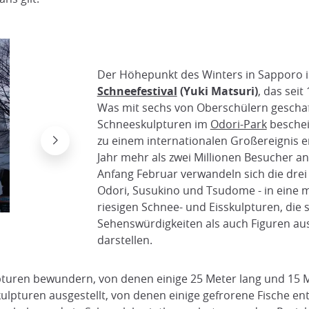
Der Höhepunkt des Winters in Sapporo is
Schneefestival
(Yuki Matsuri)
, das seit
Was mit sechs von Oberschülern gescha
Schneeskulpturen im
Odori-Park
beschei
zu einem internationalen Großereignis en
Jahr mehr als zwei Millionen Besucher an
Anfang Februar verwandeln sich die drei
Odori, Susukino und Tsudome - in eine 
riesigen Schnee- und Eisskulpturen, die
Sehenswürdigkeiten als auch Figuren a
Skulptur eines Tempels aus Schnee
Flickr David Yttervik Seetiangtham
darstellen.
turen bewundern, von denen einige 25 Meter lang und 15 M
ulpturen ausgestellt, von denen einige gefrorene Fische 