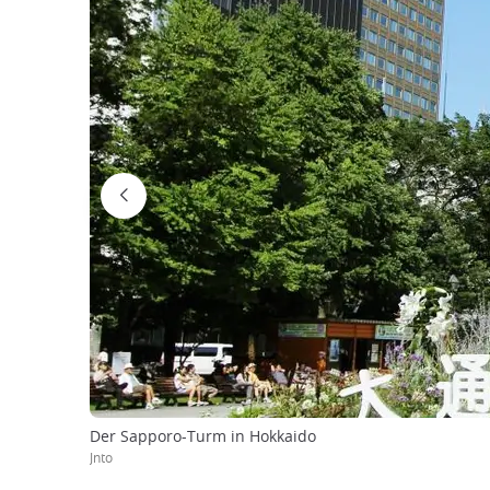
Der Sapporo-Turm in Hokkaido
Jnto