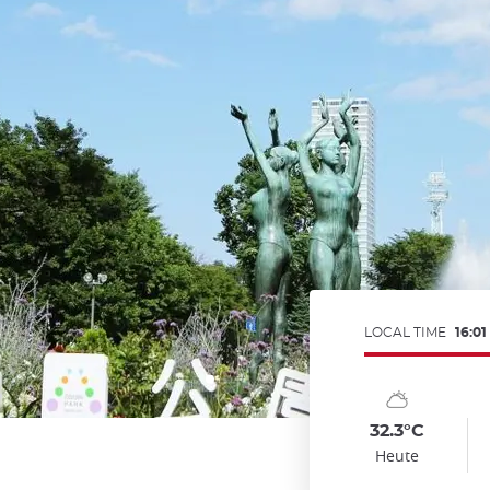
LOCAL TIME
16:01
Symbol
Date
Sy
Da
Temp
T
:
:
:
:
:
:
sunny_cloudy
cl
32.3°C
Heute