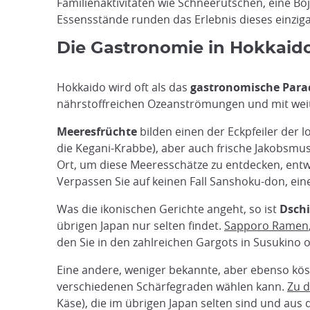
Familienaktivitäten wie Schneerutschen, eine B
Essensstände runden das Erlebnis dieses einzigar
Die Gastronomie in Hokkaido:
Hokkaido wird oft als das
gastronomische Para
nährstoffreichen Ozeanströmungen und mit weite
Meeresfrüchte
bilden einen der Eckpfeiler der
die Kegani-Krabbe), aber auch frische Jakobsmusc
Ort, um diese Meeresschätze zu entdecken, entwe
Verpassen Sie auf keinen Fall Sanshoku-don, ein
Was die ikonischen Gerichte angeht, so ist
Dsch
übrigen Japan nur selten findet.
Sapporo Ramen
den Sie in den zahlreichen Gargots in Susukino 
Eine andere, weniger bekannte, aber ebenso köstl
verschiedenen Schärfegraden wählen kann.
Zu d
Käse), die im übrigen Japan selten sind und aus