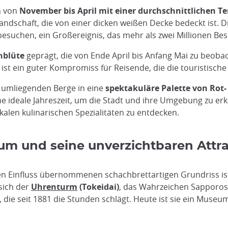
h von
November bis April mit einer durchschnittlichen T
dschaft, die von einer dicken weißen Decke bedeckt ist. Die
esuchen, ein Großereignis, das mehr als zwei Millionen Bes
hblüte
geprägt, die von Ende April bis Anfang Mai zu beobac
st ein guter Kompromiss für Reisende, die die touristisc
 umliegenden Berge in eine
spektakuläre Palette von Rot
ne ideale Jahreszeit, um die Stadt und ihre Umgebung zu er
kalen kulinarischen Spezialitäten zu entdecken.
um und seine unverzichtbaren Attr
n Einfluss übernommenen schachbrettartigen Grundriss ist
sich der
Uhrenturm
(Tokeidai)
, das Wahrzeichen Sapporos.
die seit 1881 die Stunden schlägt. Heute ist sie ein Museu