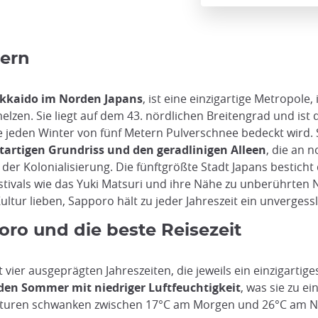
tern
kkaido im Norden Japans
, ist eine einzigartige Metropol
zen. Sie liegt auf dem 43. nördlichen Breitengrad und ist 
ie jeden Winter von fünf Metern Pulverschnee bedeckt wird
tartigen Grundriss und den geradlinigen Alleen
, die an 
der Kolonialisierung. Die fünftgrößte Stadt Japans besticht
estivals wie das Yuki Matsuri und ihre Nähe zu unberührten
tur lieben, Sapporo hält zu jeder Jahreszeit ein unvergessli
oro und die beste Reisezeit
 vier ausgeprägten Jahreszeiten, die jeweils ein einzigartig
den Sommer mit niedriger Luftfeuchtigkeit
, was sie zu 
raturen schwanken zwischen 17°C am Morgen und 26°C am N