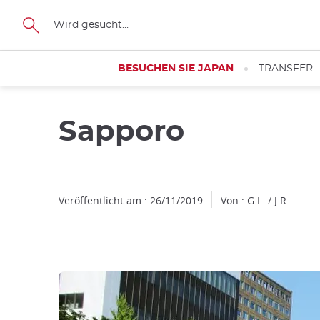
Facebook
Twitter
Instagram
Pinterest
Youtube
Größe
BESUCHEN SIE JAPAN
TRANSFER
Sapporo
Schließen
Veröffentlicht am : 26/11/2019
Von : G.L. / J.R.