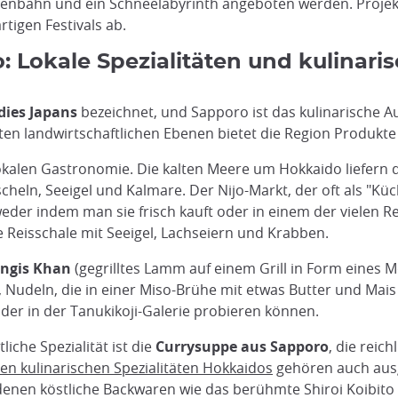
ojenbahn und ein Schneelabyrinth angeboten werden. Proje
tigen Festivals ab.
 Lokale Spezialitäten und kulinaris
dies Japans
bezeichnet, und Sapporo ist das kulinarische 
n landwirtschaftlichen Ebenen bietet die Region Produkte
 lokalen Gastronomie. Die kalten Meere um Hokkaido liefer
heln, Seeigel und Kalmare. Der Nijo-Markt, der oft als "Küc
der indem man sie frisch kauft oder in einem der vielen R
e Reisschale mit Seeigel, Lachseiern und Krabben.
ingis Khan
(gegrilltes Lamm auf einem Grill in Form eines M
, Nudeln, die in einer Miso-Brühe mit etwas Butter und Mais s
oder in der Tanukikoji-Galerie probieren können.
iche Spezialität ist die
Currysuppe aus Sapporo
, die reic
en kulinarischen Spezialitäten Hokkaidos
gehören auch ausg
 denen köstliche Backwaren wie das berühmte Shiroi Koibito