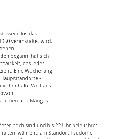
t zweifellos das
 1950 veranstaltet wird.
ffenen
den begann, hat sich
twickelt, das jedes
zieht. Eine Woche lang
 Hauptstandorte -
märchenhafte Welt aus
 sowohl
us Filmen und Mangas
eter hoch sind und bis 22 Uhr beleuchtet
enthalten, während am Standort Tsudome