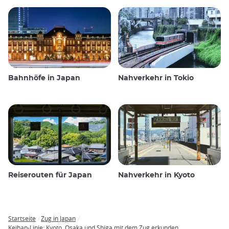
Bahnhöfe in Japan
Nahverkehr in Tokio
Reiserouten für Japan
Nahverkehr in Kyoto
Startseite
Zug in Japan
Breadcrumb
Keihan-Linie: Kyoto, Osaka und Shiga mit dem Zug erkunden