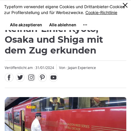
Facebook
Twitter
Instagram
Pinterest
Youtube
Größe
0
MENU
Keihan-Linie: Kyoto,
Osaka und Shiga mit
dem Zug erkunden
Schließen
Schließen
Veröffentlicht am : 31/01/2024
Von : Japan Experience