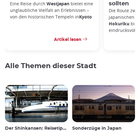
Eine Reise durch
Westjapan
bietet eine
sollten
unglaubliche Vielfalt an Erlebnissen –
Die Route zwi
von den historischen Tempeln in
Kyoto
japanischen A
Hokuriku
biete
eindrucksvolls
Artikel lesen
Alle Themen dieser Stadt
Der Shinkansen: Reisetipps für den japanischen Hochgeschwindigkeitszug
Sonderzüge in Japan