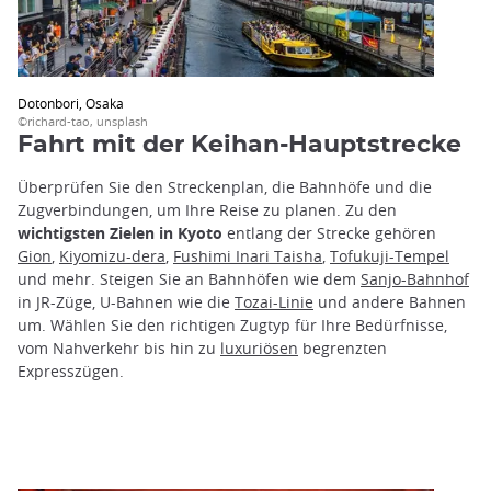
Dotonbori, Osaka
©richard-tao, unsplash
Fahrt mit der Keihan-Hauptstrecke
Überprüfen Sie den Streckenplan, die Bahnhöfe und die
Zugverbindungen, um Ihre Reise zu planen. Zu den
wichtigsten Zielen in Kyoto
entlang der Strecke gehören
Gion
,
Kiyomizu-dera
,
Fushimi Inari Taisha
,
Tofukuji-Tempel
und mehr. Steigen Sie an Bahnhöfen wie dem
Sanjo-Bahnhof
in JR-Züge, U-Bahnen wie die
Tozai-Linie
und andere Bahnen
um. Wählen Sie den richtigen Zugtyp für Ihre Bedürfnisse,
vom Nahverkehr bis hin zu
luxuriösen
begrenzten
Expresszügen.