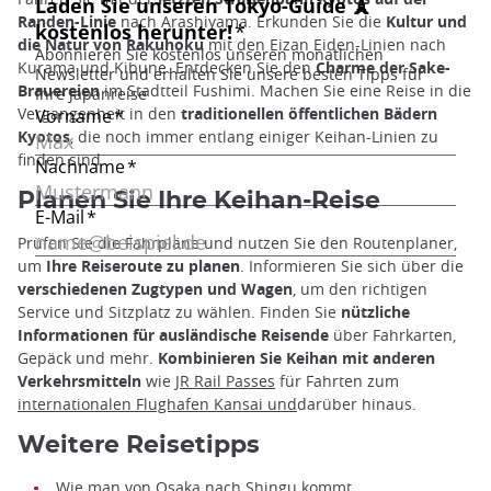
Randen-Linie
nach Arashiyama. Erkunden Sie die
Kultur und
die Natur von Rakuhoku
mit den Eizan Eiden-Linien nach
Kurama und Kibune. Entdecken Sie den
Charme der Sake-
Brauereien
im Stadtteil Fushimi. Machen Sie eine Reise in die
Vergangenheit in den
traditionellen öffentlichen Bädern
Kyotos
, die noch immer entlang einiger Keihan-Linien zu
finden sind.
Planen Sie Ihre Keihan-Reise
Prüfen Sie die Fahrpläne und nutzen Sie den Routenplaner,
um
Ihre Reiseroute zu planen
. Informieren Sie sich über die
verschiedenen Zugtypen und Wagen
, um den richtigen
Service und Sitzplatz zu wählen. Finden Sie
nützliche
Informationen für ausländische Reisende
über Fahrkarten,
Gepäck und mehr.
Kombinieren Sie Keihan mit anderen
Verkehrsmitteln
wie
JR Rail Passes
für Fahrten zum
internationalen Flughafen Kansai und
darüber hinaus.
Weitere Reisetipps
Wie man von Osaka nach Shingu kommt