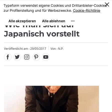
Facebook
Twitter
Instagram
Pinterest
Youtube
Größe
0
MENU
Wie man sich auf
Japanisch vorstellt
Veröffentlicht am : 29/05/2017
Von : N.P.
Schließen