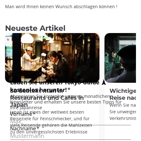
Man wird Ihnen keinen Wunsch abschlagen können !
Neueste Artikel
So bestellt man in
Wichtige V
Restaurants und Cafés in
Reise nac
Japan
Wenn Sie nach
Sie unweigerli
Japan ist eines der weltweit besten
Verkehrsmittel
Reiseziele für Feinschmecker, und für
viele Reisende gehören die Mahlzeiten
zu den unvergesslichsten Erlebnisse