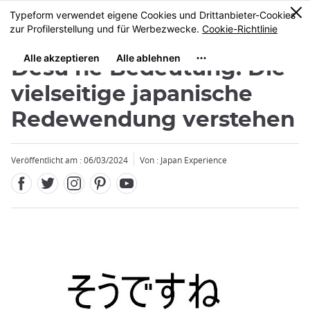
Facebook
Twitter
Instagram
Pinterest
Youtube
Größe
0
MENU
Desu ne Bedeutung: Die
vielseitige japanische
Redewendung verstehen
Veröffentlicht am : 06/03/2024
Von : Japan Experience