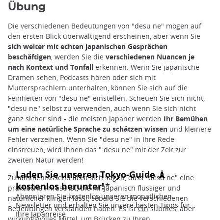
Übung
Die verschiedenen Bedeutungen von "desu ne" mögen auf
den ersten Blick überwältigend erscheinen, aber wenn Sie
sich weiter mit echten japanischen Gesprächen
beschäftigen
, werden Sie die
verschiedenen Nuancen je
nach Kontext und Tonfall
erkennen. Wenn Sie japanische
Dramen sehen, Podcasts hören oder sich mit
Muttersprachlern unterhalten, können Sie sich auf die
Feinheiten von "desu ne" einstellen. Scheuen Sie sich nicht,
"desu ne" selbst zu verwenden, auch wenn Sie sich nicht
ganz sicher sind - die meisten Japaner werden
Ihr Bemühen
um eine natürliche Sprache zu schätzen wissen
und kleinere
Fehler verzeihen. Wenn Sie "desu ne" in Ihre Rede
einstreuen, wird Ihnen das "
desu ne"
mit der Zeit zur
zweiten Natur werden!
Zusammenfassend lässt sich sagen, dass "desu ne" eine
praktische Phrase ist, die Ihr Japanisch flüssiger und
natürlicher klingen lässt, sobald Sie die verschiedenen
Bedeutungen verstanden haben. Es ist
ein
subtiles, aber
wirkungsvolles Mittel, um Brücken zu Ihren