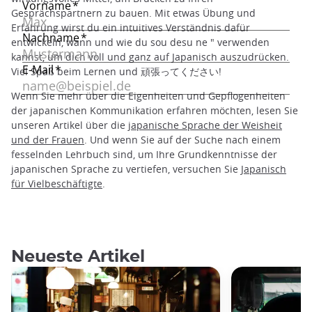
Gesprächspartnern zu bauen. Mit etwas Übung und
Erfahrung wirst du ein intuitives Verständnis dafür
entwickeln, wann und wie du sou desu ne " verwenden
kannst, um dich voll und ganz auf Japanisch auszudrücken.
Viel Spaß beim Lernen und 頑張ってください!
Wenn Sie mehr über die Eigenheiten und Gepflogenheiten
der japanischen Kommunikation erfahren möchten, lesen Sie
unseren Artikel über die
japanische Sprache der Weisheit
und der Frauen
. Und wenn Sie auf der Suche nach einem
fesselnden Lehrbuch sind, um Ihre Grundkenntnisse der
japanischen Sprache zu vertiefen, versuchen Sie
Japanisch
für Vielbeschäftigte
.
Neueste Artikel