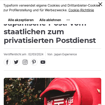
Facebook
Twitter
Instagram
Pinterest
Youtube
Größe
0
MENU
Japanische Post: Vom
staatlichen zum
privatisierten Postdienst
Veröffentlicht am : 02/03/2024
Von : Japan Experience