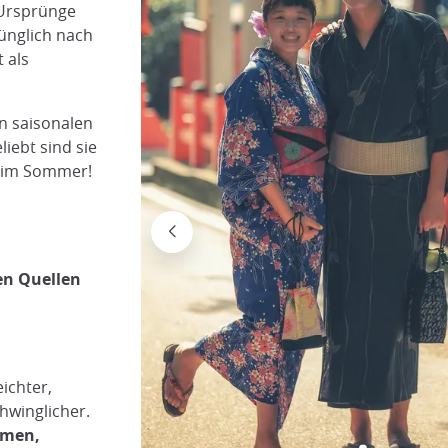
 Ursprünge
rünglich nach
 als
en saisonalen
iebt sind sie
em im Sommer!
en Quellen
ichter,
hwinglicher.
umen,