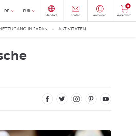
0
DE
EUR
Standort
Contact
Anmelden
Warenkorb
NETZUGANG IN JAPAN
AKTIVITÄTEN
ische