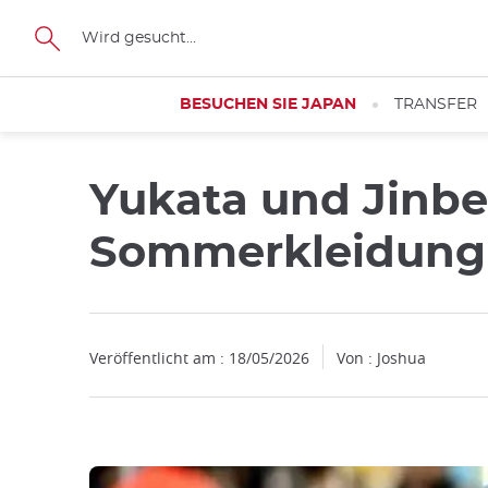
Facebook
Twitter
Instagram
Pinterest
Youtube
Größe
BESUCHEN SIE JAPAN
TRANSFER
Yukata und Jinbei
Sommerkleidung
Veröffentlicht am : 18/05/2026
Von : Joshua