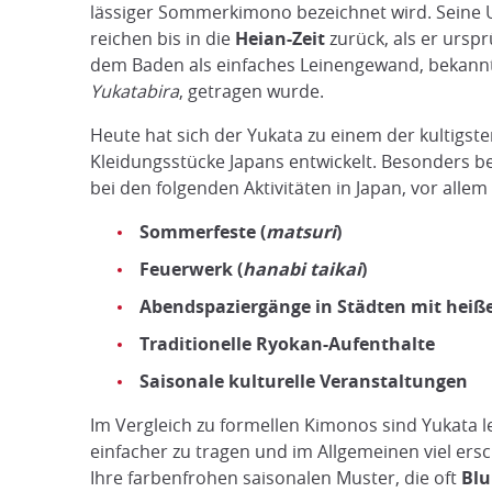
lässiger Sommerkimono bezeichnet wird. Seine
reichen bis in die
Heian-Zeit
zurück, als er ursp
dem Baden als einfaches Leinengewand, bekannt
Yukatabira
, getragen wurde.
Heute hat sich der Yukata zu einem der kultigst
Kleidungsstücke Japans entwickelt. Besonders bel
bei den folgenden Aktivitäten in Japan, vor all
Sommerfeste (
matsuri
)
Feuerwerk (
hanabi taikai
)
Abendspaziergänge in Städten mit heiß
Traditionelle Ryokan-Aufenthalte
Saisonale kulturelle Veranstaltungen
Im Vergleich zu formellen Kimonos sind Yukata le
einfacher zu tragen und im Allgemeinen viel ersc
Ihre farbenfrohen saisonalen Muster, die oft
Bl