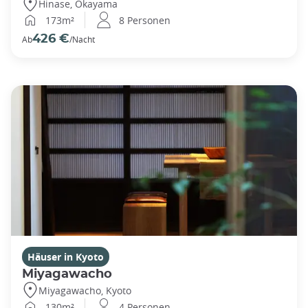
Hinase, Okayama
173m²
8 Personen
426 €
Ab
/Nacht
Häuser in Kyoto
Miyagawacho
Miyagawacho, Kyoto
130m²
4 Personen