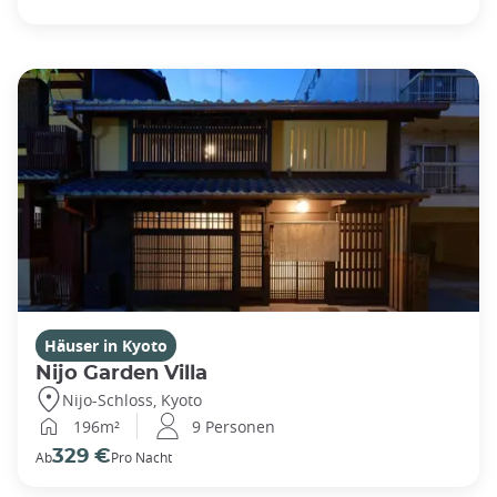
Häuser in Kyoto
Nijo Garden Villa
Nijo-Schloss, Kyoto
196m²
9 Personen
329 €
Ab
Pro Nacht