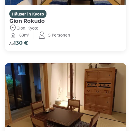
Häuser in Kyoto
Gion Rokudo
Gion, Kyoto
63m²
5 Personen
130 €
Ab