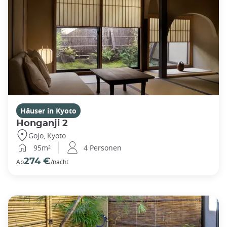
Häuser in Kyoto
Honganji 2
Gojo, Kyoto
95m²
4 Personen
274 €
Ab
/nacht