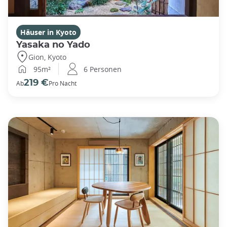
Häuser in Kyoto
Yasaka no Yado
Gion, Kyoto
95m²
6 Personen
219 €
Ab
Pro Nacht