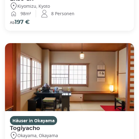
Kiyomizu, Kyoto
98m²
8 Personen
197 €
Ab
Häuser in Okayama
Togiyacho
Okayama, Okayama