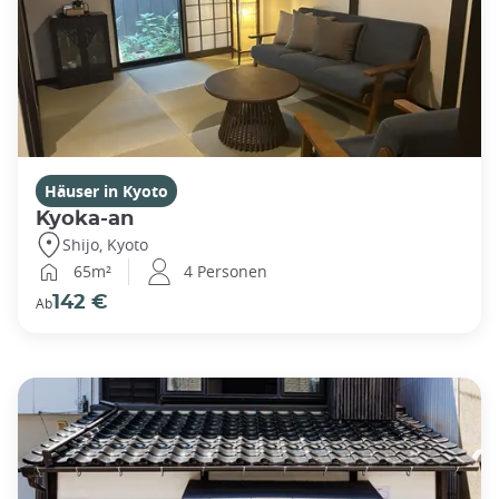
Häuser in Kyoto
Kyoka-an
Shijo, Kyoto
65m²
4 Personen
142 €
Ab