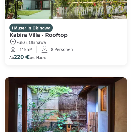
Häuser in Okinawa
Kabira Villa - Rooftop
Fukai, Okinawa
115m²
8 Personen
220 €
Ab
pro Nacht