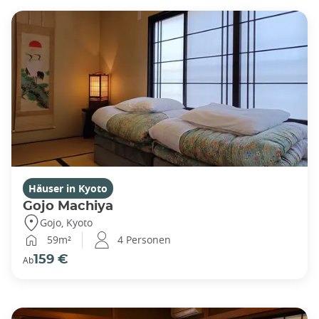
Häuser in Kyoto
Gojo Machiya
Gojo, Kyoto
59m²
4 Personen
159 €
Ab