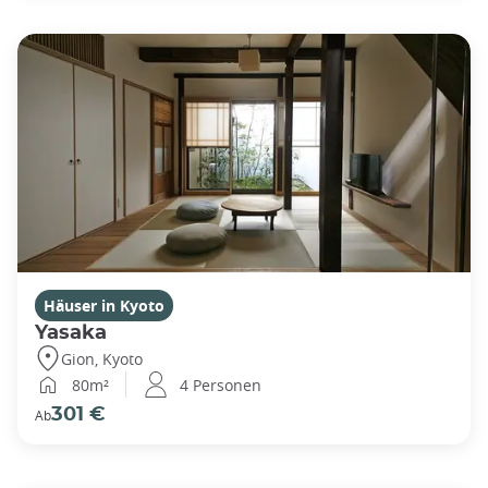
Häuser in Kyoto
Yasaka
Gion, Kyoto
80m²
4 Personen
301 €
Ab