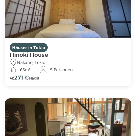
Häuser in Tokio
Hinoki House
Nakano, Tokio
65m²
5 Personen
271 €
Ab
Nacht