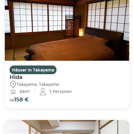
Häuser in Takayama
Hida
Takayama, Takayama
84m²
5 Personen
158 €
Ab