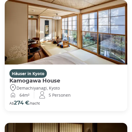
Häuser in Kyoto
Kamogawa House
Demachiyanagi, Kyoto
64m²
5 Personen
274 €
Ab
/nacht