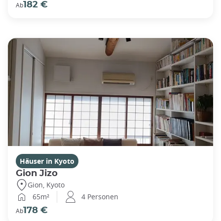
182 €
Ab
Häuser in Kyoto
Gion Jizo
Gion, Kyoto
65m²
4 Personen
178 €
Ab