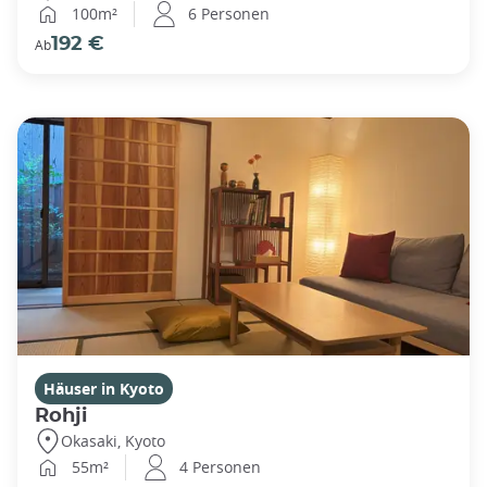
100m²
6 Personen
192 €
Ab
Häuser in Kyoto
Rohji
Okasaki, Kyoto
55m²
4 Personen