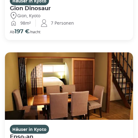
Häuser in Kyoto
Gion Dinosaur
Gion, Kyoto
98m²
7 Personen
197 €
Ab
/nacht
Häuser in Kyoto
Enso-an