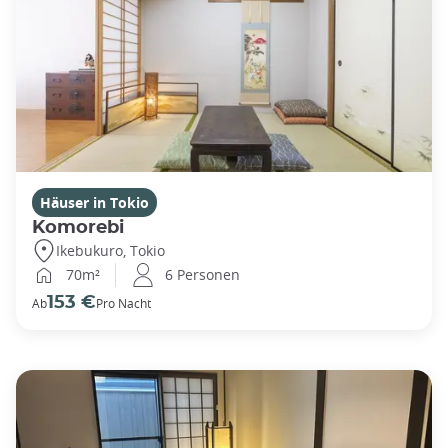
Häuser in Tokio
Komorebi
Ikebukuro, Tokio
70m²
6 Personen
153 €
Ab
Pro Nacht