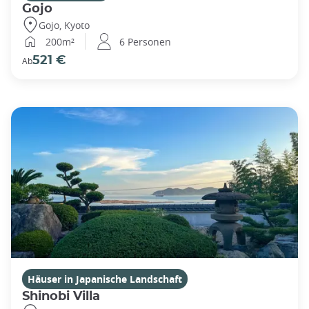
Gojo
Gojo, Kyoto
200m²
6 Personen
521 €
Ab
Häuser in Japanische Landschaft
Shinobi Villa