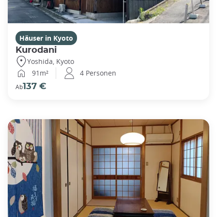
Häuser in Kyoto
Kurodani
Yoshida, Kyoto
91m²
4 Personen
137 €
Ab