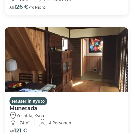
126 €
Ab
Pro Nacht
Häuser in Kyoto
Munetada
Yoshida, Kyoto
74m²
4 Personen
121 €
Ab