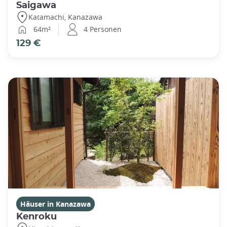
Saigawa
Katamachi, Kanazawa
64m²
4 Personen
129 €
Häuser in Kanazawa
Kenroku