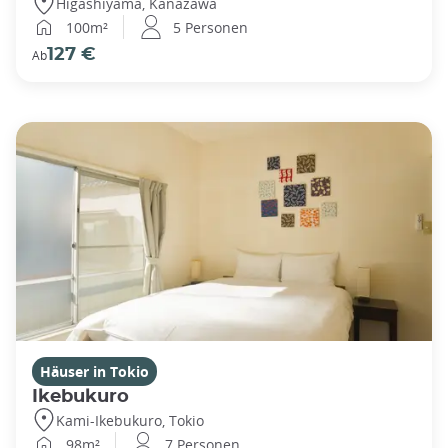
Higashiyama, Kanazawa
100m²
5 Personen
127 €
Ab
Häuser in Tokio
Ikebukuro
Kami-Ikebukuro, Tokio
98m²
7 Personen