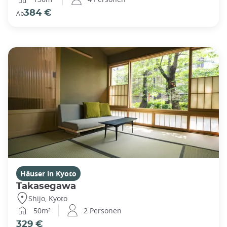
384 €
Ab
Häuser in Kyoto
Takasegawa
Shijo, Kyoto
50m²
2 Personen
329 €