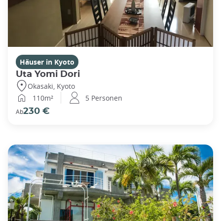
Häuser in Kyoto
Uta Yomi Dori
Okasaki, Kyoto
110m²
5 Personen
230 €
Ab