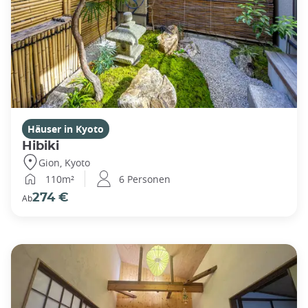
Häuser in Kyoto
Hibiki
Gion, Kyoto
110m²
6 Personen
274 €
Ab