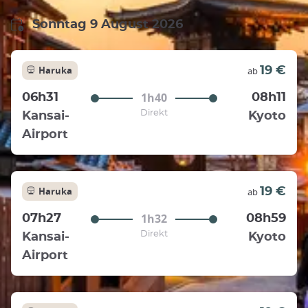
Sonntag 9 August 2026
Haruka
19 €
ab
1h40
06h31
08h11
Direkt
Kansai-
Kyoto
Airport
Haruka
19 €
ab
1h32
07h27
08h59
Direkt
Kansai-
Kyoto
Airport