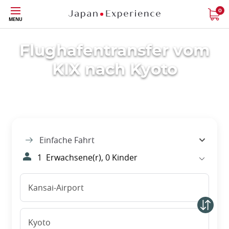
Größe
0
MENU
Flughafentransfer vom
KIX nach Kyoto
Einfache Fahrt
1
Erwachsene(r),
0
Kinder
Kansai-Airport
Kyoto