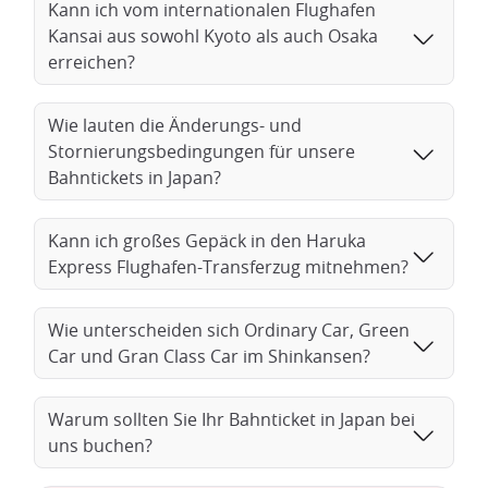
Kann ich vom internationalen Flughafen
Ihre Reise vom Kansai International
Kansai aus sowohl Kyoto als auch Osaka
erreichen?
Flughafen nach Kyoto
Der
Haruka Limited Expresszug der Kansai Airport Line
ist
Wie lauten die Änderungs- und
die schnellste Verbindung von Kyoto zum Flughafen und
Stornierungsbedingungen für unsere
zurück. Die Verbindung ist nicht nur für Touristen, sondern
Bahntickets in Japan?
auch für die Einwohner von Kansai von großer Bedeutung.
Vom
Terminal 1
des Kansai International Airport
fährt der
Flughafentransfer-Zug nach
Kyoto
und hält an mehreren
Kann ich großes Gepäck in den Haruka
Bahnhöfen in der Präfektur Osaka und im Großraum Osaka.
Express Flughafen-Transferzug mitnehmen?
Dazu gehören der
Bahnhof Shin-Osaka
, der
Bahnhof Osaka
und der
Bahnhof Tennoji
. Die Umgebung des Bahnhofs
Wie unterscheiden sich Ordinary Car, Green
Tennoji ist geprägt von Denkmälern aus einer Zeit, die weit in
Car und Gran Class Car im Shinkansen?
die japanische Geschichte zurückreicht. Die Bahnhöfe Osaka
und Shin-Osaka, die am anderen Ende der
Osaka-Linie
liegen
und nur eine Haltestelle voneinander entfernt sind, befinden
Warum sollten Sie Ihr Bahnticket in Japan bei
sich in einem aufregenden Geschäftsviertel, umgeben von
uns buchen?
Wolkenkratzern und Einkaufszentren.