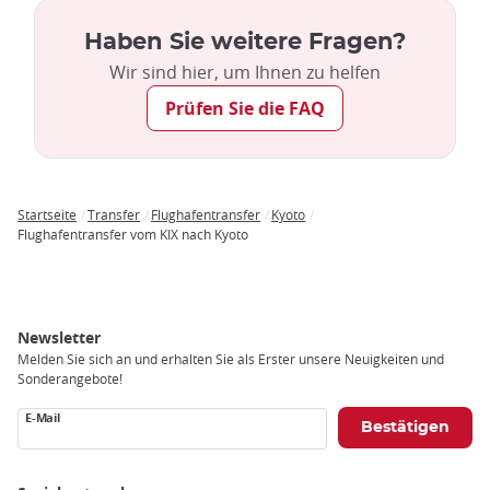
Je nach Haltestelle dauert die Fahrt ins Zentrum von Osaka
ca. 45 Minuten
, die Gesamtfahrzeit von KIX nach Kyoto
Haben Sie weitere Fragen?
beträgt
ca. 1 Stunde und 15 Minuten
. Der Haruka Limited
Express hält an mehreren Bahnhöfen und bietet Anschlüsse
Wir sind hier, um Ihnen zu helfen
zu anderen Zielen in Kansai wie
Himeji
und
Nara
. Lokale
Prüfen Sie die FAQ
Linien fahren vom Bahnhof Kyoto zu anderen interessanten
Orten in der Präfektur Kyoto wie
Arashiyama
und
Uji
.
Startseite
Transfer
Flughafentransfer
Kyoto
Breadcrumb
Flughafentransfer vom KIX nach Kyoto
Newsletter
Melden Sie sich an und erhalten Sie als Erster unsere Neuigkeiten und
Sonderangebote!
E-Mail