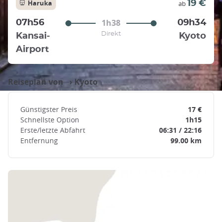
Haruka
19 €
ab
1h38
07h56
09h34
Direkt
Kansai-
Kyoto
Airport
Reiseplan von ›
Kyoto
Günstigster Preis
17 €
Schnellste Option
1h15
Erste/letzte Abfahrt
06:31 / 22:16
Entfernung
99.00 km