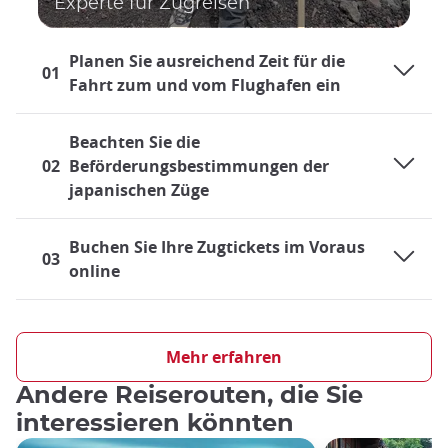
Experte für Zugreisen
Planen Sie ausreichend Zeit für die
01
Fahrt zum und vom Flughafen ein
Beachten Sie die
02
Beförderungsbestimmungen der
japanischen Züge
Buchen Sie Ihre Zugtickets im Voraus
03
online
Reisen mit dem Zug in Japan
Das Eisenbahnsystem Japans ist äußerst pünktlich und sehr
Mehr erfahren
umfassend ausgebaut. Daher stellt der Zug ein äußerst
Andere Reiserouten, die Sie
praktisches Verkehrsmittel dar, sowohl für den Nahverkehr
als auch für die Durchquerung des Landes, sodass sowohl
interessieren könnten
Einheimische als auch Touristen nahezu täglich mit dem Zug