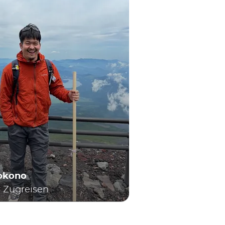
Yokono
r Zugreisen