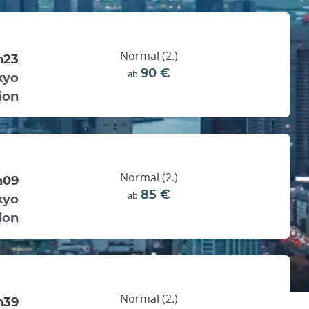
Normal (2.)
h23
90 €
ab
kyo
ion
Normal (2.)
h09
85 €
ab
kyo
ion
Normal (2.)
h39