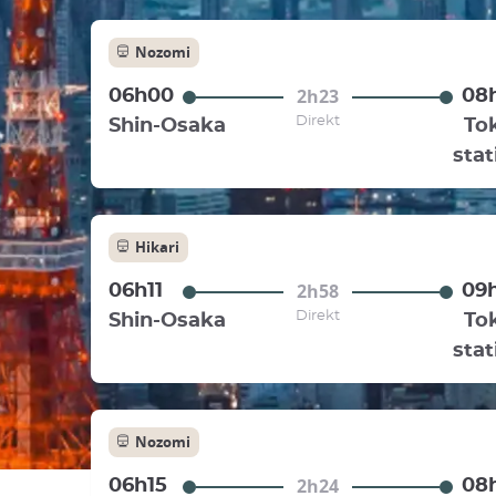
Nozomi
2h23
06h00
08
Direkt
Shin-Osaka
To
stat
Hikari
2h58
06h11
09
Direkt
Shin-Osaka
To
stat
Nozomi
2h24
06h15
08