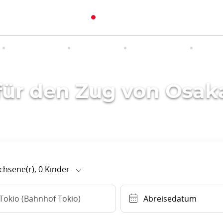
RUNDREISEN
AUSFLÜGE
UNTERKUNFT
INTER
für den Zug von Osak
hsene(r),
0
Kinder
Tokio (Bahnhof Tokio)
Abreisedatum