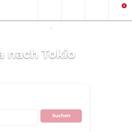
0
DE
EUR
Standort
Contact
Anmelden
Warenkorb
NETZUGANG IN JAPAN
AKTIVITÄTEN
a nach Tokio
Suchen