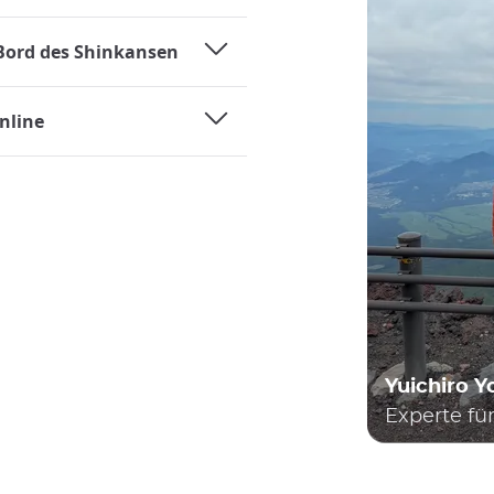
 Bord des Shinkansen
nline
Yuichiro 
Experte fü
n